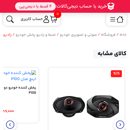
0
حساب کاربری
/
/
/
/ رادیو پخش
خانه
فروشگاه
صوتی و تصویری خودرو
ضبط و رادیو پخش خودرو
کالای مشابه
%15
P100
,۹۸۹,۰۰۰