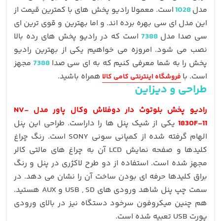
مدل
1028
است. معمولا رادیو پخش های با کمترین قیمت از
این مدل ای سی بهره برده اند. و اما بهترین و قوی ترین ای
سی صدا مدل
7388
است که در رادیو پخش های رده بالا
نصب می شود. امروزه می خواهیم یکی از بهترین رادیو
پخش را به شما معرفی کنیم که به ای سی صدا
7388
مجهز
است. با
همراه باشید.
فروشگاه اینترنتی کامی کالا
طراحی و دیزاین
رادیو پخش بلوتوث دار دوفلاش وکال پاور مدل NV-
1830F-11
یکی از شیک پنل ها را داراست. طراحی این پنل
الهام گرفته شده از کمپانی سونی SONY است. رنگ چراغ
کلیدها و صفحه نمایش LCD آن به چراغ های مالتی کالر
مجهز شده است. استفاده از دو طرح لاکژری در پنل و رنگ
براق کلیدها حرفه ای بودن ساخت آن را نشان می دهد. در
سمت چپ پنل شاهد ورودی های USB , SD و AUX هستید.
هم چنین میکروفون سرخود دستگاه نیز در بالای ورودی
پورت USB تعبیه شده است.