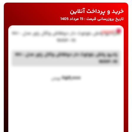
خرید و پرداخت آنلاین
تاریخ بروزرسانی قیمت : 15 مرداد 1405
ناموجود
رادیو پخش بلوتوث دار دوفلاش وکال پاور مدل NV-
1830F-10
۶۵۹,۰۰۰
تومان