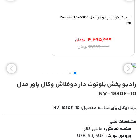
اسپیکر خودرو پایونیر مدل Pioneer TS-6900
Pro
۱۴,۴۹۵,۰۰۰
تومان
قیمت
قیمت
۱۶,۹۸۹,۰۰۰
تومان
اصلی:
فعلی:
۱۴,۴۹۵,۰۰۰ تومان.
۱۶,۹۸۹,۰۰۰ تومان
بود.
رادیو پخش بلوتوث دار دوفلاش وکال پاور مدل
NV-1830F-10
برند:
وکال پاور
شناسه محصول:
NV-1830F-10
مشخصات فنی
صفحه نمایش :
مالتی کالر
ورودی پورت :
USB, SD, AUX