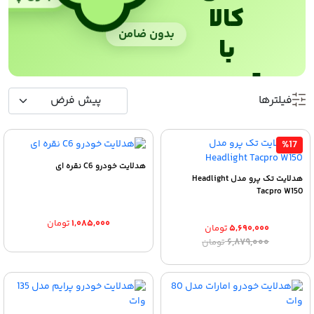
کالا
بدون ضامن
با
ترب‌پی
فیلترها
%17
هدلایت خودرو C6 نقره ای
هدلایت تک پرو مدل Headlight
Tacpro W150
۱,۰۸۵,۰۰۰
تومان
۵,۶۹۰,۰۰۰
تومان
قیمت
قیمت
۶,۸۷۹,۰۰۰
تومان
اصلی:
فعلی:
۵,۶۹۰,۰۰۰ تومان.
۶,۸۷۹,۰۰۰ تومان
بود.