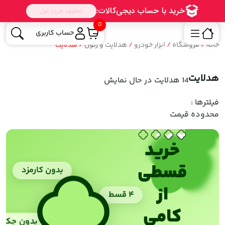
0
حساب کاربری
خانه
/
فروشگاه
/
ابزار خودرو
/
هدلایت و زنون
/ هدلایت
هدلایت
14 هدلایت
در حال نمایش
فیلترها :
محدوده قیمت
خرید
قسطی
بدون کارمزد
از
۴ قسط
کامی
بدون چک