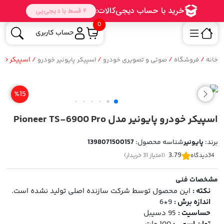
0
حساب کاربری
/
/
/
/ اسپیکر خودرو پایونی
خانه
فروشگاه
صوتی و تصویری خودرو
اسپیکر پایونیر خودرو
%15
اسپیکر خودرو پایونیر مدل Pioneer TS-6900 Pro
برند:
پایونیر
شناسه محصول:
1398071500157
3.79
34
دیدگاه
(امتیاز 31 خریدار)
مشخصات فنی
نکته :
این محصول توسط شرکت سازنده اصلی تولید نشده است.
اندازه برش :
9*6
حساسیت :
95 دسیبل