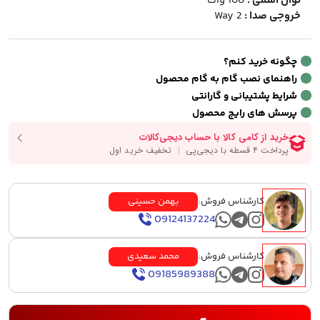
توان اسمی :
100 وات
خروجی صدا :
2 Way
چگونه خرید کنم؟
راهنمای نصب گام به گام محصول
شرایط پشتیبانی و گارانتی
پرسش های رایج محصول
کارشناس فروش:
بهمن حسینی
09124137224
کارشناس فروش:
محمد سعیدی
09185989388