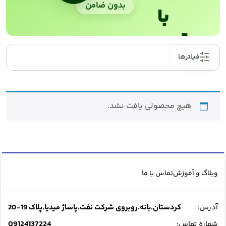
بدون ضامن
با
ترب‌پی
فیلترها
هیچ محصولی یافت نشد.
وبلاگ و آموزش
تماس با ما
آدرس:
کردستان.بانه.روبروی شرکت نفت.پاساژ میدیا.پلاک 19-20
09124137224
شماره تماس: