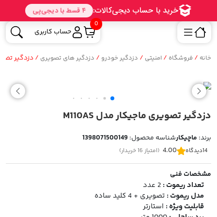
0
حساب کاربری
/
/
/
/
/ دزدگیر تصویری 
خانه
فروشگاه
امنیتی
دزدگیر خودرو
دزدگیر های تصویری
دزدگیر تصویری ماجیکار مدل M110AS
برند:
ماچیکار
شناسه محصول:
1398071500149
4.00
14
دیدگاه
(امتیاز 16 خریدار)
مشخصات فنی
تعداد ریموت :
2 عدد
مدل ریموت :
تصویری + 4 کلید ساده
قابلیت ویژه :
استارتر