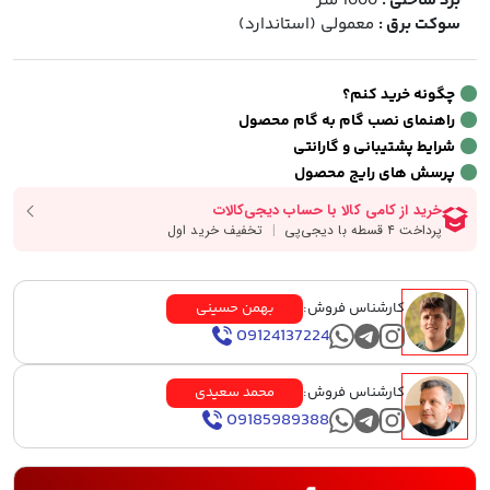
برد ساحلی :
1000 متر
سوکت برق :
معمولی (استاندارد)
چگونه خرید کنم؟
راهنمای نصب گام به گام محصول
شرایط پشتیبانی و گارانتی
پرسش های رایج محصول
کارشناس فروش:
بهمن حسینی
09124137224
کارشناس فروش:
محمد سعیدی
09185989388