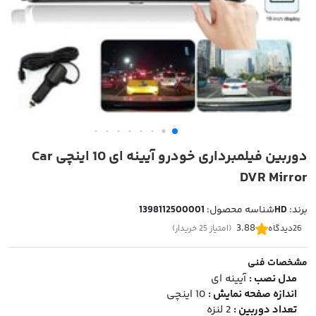
دوربین فیلمبرداری خودرو آیینه ای 10 اینچی Car
DVR Mirror
برند:
HD
شناسه محصول:
1398112500001
3.88
26
دیدگاه
(امتیاز 25 خریدار)
مشخصات فنی
مدل نصب :
آیینه ای
اندازه صفحه نمایش :
10 اینچی
تعداد دوربین :
2 لنزه