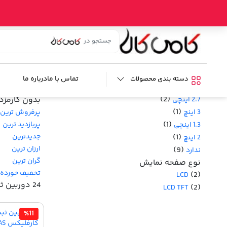
خانه
/
فروشگاه
/
امنیتی
/ دوربین ثبت وقایع تک دوربین
دوربین ثبت وقایع تک دوربین
فیلترها :
محدوده قیمت
تماس با ما
درباره ما
دسته بندی محصولات
اندازه نمایشگر
خرید قسطی ا
(2)
بدون کارمزد
2.7 اینچی
(1)
پرفروش ترین
3 اینچ
(1)
پربازدید ترین
1.3 اینچی
جدیدترین
(1)
2 اینچ
ارزان ترین
(9)
ندارد
گران ترین
نوع صفحه نمایش
تخفیف خورده
(2)
LCD
24 دوربین ثبت وقایع تک دوربین
(2)
LCD TFT
%11