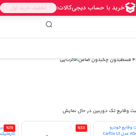
ز کامی کالا
با ترب‌پی
۴ قسط
بدون چک
بدون ضامن
در حال نمایش
%19
%53