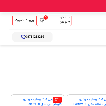
0
سبد خرید
ورود/عضویت
۰
تومان
08734233236
%11