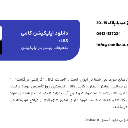
ا.پلاک 19-20
دانلود اپلیکیشن کامی
09124137224
کالا :
info@camikala
تخفیفات بیشتر در اپلیکیشن
های مورد نیاز شما در ایران است . “اصالت کالا ، “گارانتی بازگشت” ، ”
 قوانین مشتری مداری کامی کالا از نخستین روز تأسیس بوده و تمام
که روزانه بر تعداد محصولات و تنوع آن بیفزاید تا بتواند نیاز همه ی افراد
ی کالاها و خدمات حسب مورد دارای مجوز های لازم از مراجع مربوطه می
می‌باشد.
د. | سئو: Arshaz.ir