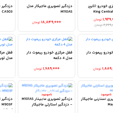
ی خودرو (تایپر
دزدگیر تصویری ماجیکار مدل
CA503
M110AS
)King Centra
۱,۹۲۹
تومان
۰
۱۸,۸۴۹,۰۰۰
تومان
قیمت
قیمت
۲,۲۲۹
تومان
اصلی:
فعلی:
۱,۹۲۹,۰۰۰ تومان.
۲,۲۲۹,۰۰۰ تومان
بود.
ودرو ریموت دار
قفل مرکزی خودرو ریموت دار
قفل مرک
مدل 4 دکمه
مدل توی
۱,۶۸۹,۰۰۰
۱,۸۸۹
تومان
تومان
ری استارتی ماجیکار
دزدگیر تصویری ماجیکار M101AS
Mag
- دزدگیر استارتی ماجیکار
3F
استارتی