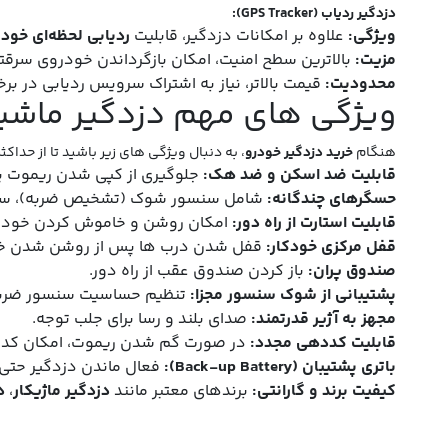
دزدگیر ردیاب (GPS Tracker):
ویژگی:
علاوه بر امکانات دزدگیر، قابلیت
ردیابی لحظه‌ای خودر
مزیت:
بالاترین سطح امنیت، امکان بازگرداندن خودروی سر
محدودیت:
قیمت بالاتر، نیاز به اشتراک سرویس ردیابی در برخ
ویژگی های مهم دزدگیر ماشی
هنگام
خرید دزدگیر خودرو
، به دنبال ویژگی‌ های زیر باشید تا از حداک
قابلیت ضد اسکن و ضد هک:
جلوگیری از کپی شدن ریموت ی
حسگرهای چندگانه:
شامل سنسور شوک (تشخیص ضربه)، سنس
قابلیت استارت از راه دور:
امکان روشن و خاموش کردن خودرو 
قفل مرکزی خودکار:
قفل شدن درب‌ ها پس از روشن شدن خو
صندوق پران:
باز کردن صندوق عقب از راه دور.
پشتیبانی از شوک سنسور مجزا:
تنظیم حساسیت سنسور ضربه ب
مجهز به آژیر قدرتمند:
صدای بلند و رسا برای جلب توجه.
قابلیت کددهی مجدد:
در صورت گم شدن ریموت، امکان کدد
باتری پشتیبان (Back-up Battery):
فعال ماندن دزدگیر حتی
کیفیت برند و گارانتی:
برندهای معتبر مانند
دزدگیر ماژیکار
،
د