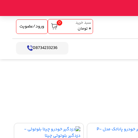
0
سبد خرید
ورود/عضویت
۰
تومان
08734233236