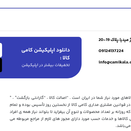
ا.پلاک 19-20
دانلود اپلیکیشن کامی
09124137224
کالا :
info@camikala
تخفیفات بیشتر در اپلیکیشن
های مورد نیاز شما در ایران است . “اصالت کالا ، “گارانتی بازگشت” ، ”
 قوانین مشتری مداری کامی کالا از نخستین روز تأسیس بوده و تمام
که روزانه بر تعداد محصولات و تنوع آن بیفزاید تا بتواند نیاز همه ی افراد
ی کالاها و خدمات حسب مورد دارای مجوز های لازم از مراجع مربوطه می
می‌باشد.