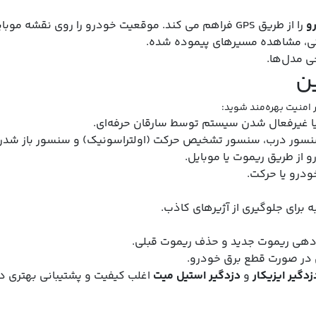
و
را از طریق GPS فراهم می‌ کند. موقعیت خودرو را روی نقشه موبایل یا کامپیوتر نمایش می‌دهد.
قتی، مشاهده مسیرهای پیموده شده.
ی مدل‌ها.
ن
ثر امنیت بهره‌مند شوید:
ا غیرفعال شدن سیستم توسط سارقان حرفه‌ای.
ور درب، سنسور تشخیص حرکت (اولتراسونیک) و سنسور باز شد
از طریق ریموت یا موبایل.
درو یا حرکت.
رای جلوگیری از آژیرهای کاذب.
هی ریموت جدید و حذف ریموت قبلی.
 در صورت قطع برق خودرو.
زدگیر ایزیکار
و
دزدگیر استیل میت
اغلب کیفیت و پشتیبانی بهتری دا