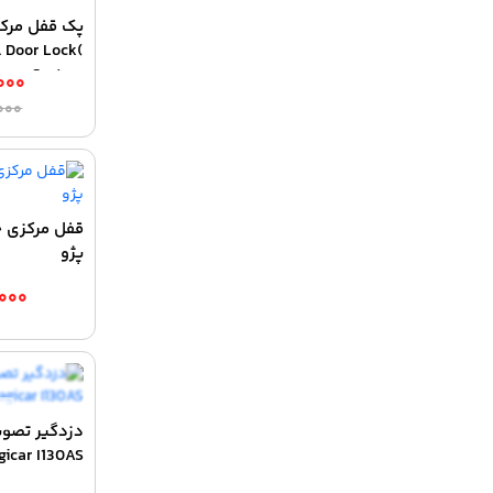
پک قفل مرکز
l Door Lock
System
,۰۰۰
,۰۰۰
قفل مرکزی خ
پژو
,۰۰۰
دزدگیر تصوی
icar I130AS