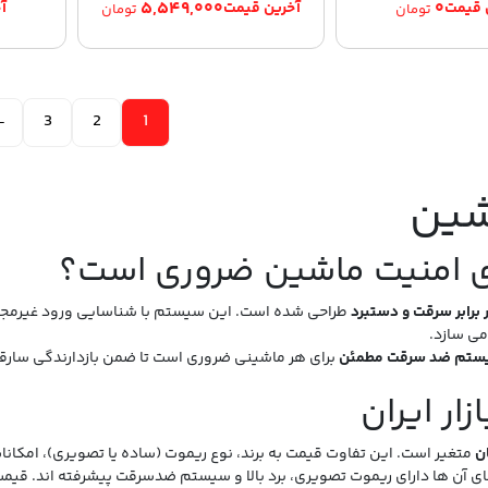
۵,۵۴۹,۰۰۰
۰
تومان
تومان
←
3
2
1
شین
ای امنیت ماشین ضروری است؟
 برابر سرقت و دستبرد
طراحی شده است. این سیستم با شناسایی ورود غیرمجاز، 
می‌ سازد.
ستم ضد سرقت مطمئن
برای هر ماشینی ضروری است تا ضمن بازدارندگی سارقان
ار ایران
متغیر است. این تفاوت قیمت به برند، نوع ریموت (ساده یا تصویری)، امکانات جانبی مثل GPS یا اتصال به موبایل و خد