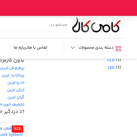
خانه
/
فروشگاه
/
امنیتی
/ دزدگیر خودرو
دزدگیر خودرو
فیلترها :
محدوده قیمت
تماس با ما
درباره ما
دسته بندی محصولات
نوع صفحه نمایش
خرید قسطی ا
(1)
بدون کارمزد
LCD
(1)
پرفروش ترین
LED
پربازدید ترین
جدیدترین
ارزان ترین
گران ترین
تخفیف خورده
27 دزدگیر خودرو
%13