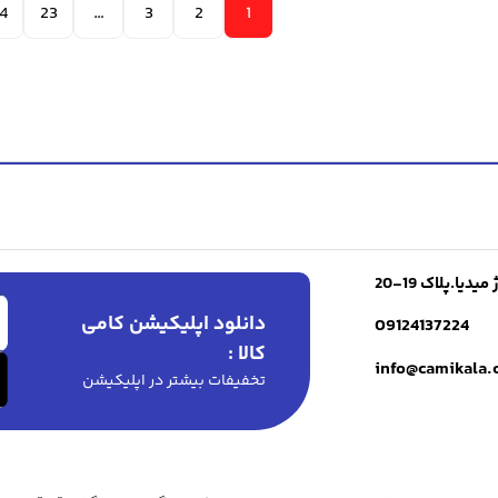
4
23
…
3
2
1
ا.پلاک 19-20
دانلود اپلیکیشن کامی
09124137224
کالا :
info@camikala
تخفیفات بیشتر در اپلیکیشن