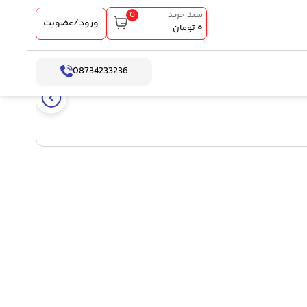
0
سبد خرید
ورود/عضویت
۰
تومان
08734233236