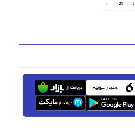
←
25
2