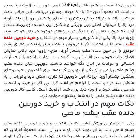
دوربین دنده عقب چشم ماهی (Fisheye) نوعی دوربین با زاویه دید بسیار
باز است که معمولاً بین ۱۵۰ تا ۱۸۰ درجه پوشش می‌دهد. این طراحی باعث
می‌شود راننده بتواند بخش بیشتری از فضای پشت خودرو را ببیند. زاویه
دید بالا را می‌توان اصلی‌ترین ویژگی و فاکتور این دسته دوربین‌ها بشمار
آورد که موجب تمایز آن با دیگر دوربین‌های موجود در بازار خواهد شد.
زاویه دید بالا یکی از فاکتورهی بسیار مهم در انتخاب و
خرید دوربین دنده
عقب
است. دلیل اهمیت آن را می‌توان تسلط بیشتر راننده بر فضای پشت
خودرو را در حین دنده عقب بشمار آورد. هرچه زاویه دید بالاتر، نمایش
فضای پشت خودرو نیز افزایش پیدا کرده و در نهایت راننده را از خسارات
احتمالی و حوادث در امان نگه خواهد داشت. دوربین های دنده عقب
چشم ماهی را می‌توان یکی از بهترین گزینه‌ها برای کامیون و خودروهای
سنگین بشمار آورد. چراکه این دوربین‌ها دارای امکان دید پانوراما را به
منظور دید در دو سمت را فراهم خواهند کرد. پی اگر در خرید و انتخاب
دوربین عقب خودرو زاویه دید برای شما اولویت است، کامی کالا دوربین
دنده عقب چشم ماهی را به شما پیشنهاد خواهد کرد.
نکات مهم در انتخاب و خرید دوربین
دنده عقب چشم ماهی
یکی از مهمترین ویژگی‌هایی که در انتخاب و خرید دوربین دنده عقب
چشم ماهی باید به آن توجه کرد، زاویه دی آن است. معمولاً افرادی که
اقدام به خرید دوربین چشم ماهی خواهند کرد، اولویت اصلی آنها زاویه