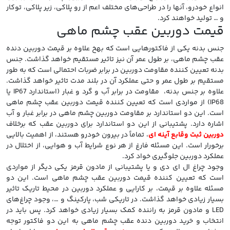
انواع خودرو، آنها را در طراحی‌های مختلف اعم از رو پلاکی، زیر پلاکی، توکار
و … تولید خواهند کرد.
قیمت دوربین عقب چشم ماهی
جنس بدنه یکی از فاکتورهایی است که بهخ علاوه بر قیمت دوربین دنده
عقب چشم ماهی، بر طول عمر آن نیز تاثیر مستقیم خواهد گذاشت. جنس
بدنه تعیین کننده مقاومت دوربین در برابر ضربات احتمالی است که به طور
مستقیم بر طول عمر و حتی عملکرد آن در بلند مدت تاثیر خواهد گذاشت.
علاوه بر جنس بدنه، مقاومت در برابر آب و گرد و غبار (استاندارد IP67 یا
IP68) از مواردی است که تعیین کننده قیمت دوربین عقب چشم ماهی
است. این دو استاندارد بر مقاومت دوربین چشم ماهی در برابر غبار و آب
اشاره دارد. پشتیبانی از این دو استاندارد برای دوربین عقب که برخلاف
دوربین ثبت وقابع آینه ای
، تماماً در بیرون خودرو هستند، از اهمیت بالایی
برخورار است. این مسئله فارغ از هر نوع شرایط آب و هوایی، از اختلال در
عملکرد دوربین جلوگیری خواد کرد.
وجود چراغ ال ای دی و یا پشتیبانی از مادون قرمز یکی دیگر از مواردی
است که تعیین کننده قیمت دوربین عقب چشم ماهی است. این دو
مسئله علاوه بر قیمت، بر کارایی و عملکرد دوربین در محیط تاریک تاثیر
بسیار زیادی خواهد گذاشت. در تاریکی شب، پارکینگ و …، وجود چراغ‌های
LED و مادون قرمز به راننده کمک بسیار زیادی خواهد کرد. پس باید در
انتخاب و خرید دوربین دنده عقب چشم ماهی به این دو فاکتور توجه