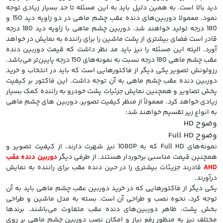
دید بالا است. به همین دلیل باید به این مسئله تا حد بسیار زیادی توجه
نمود. معمولا دوربین‌های دنده عقب چشم ماهی در دو زاویه دید 150 و
180 درجه تولید خواهند شد. دوربین چشم ماهی با زاویه دید 180 درجه
قادر است فضای بیشتری از پشت ماشین را برای راننده به نمایش در خواهد
آورد. الیته این مسئله را نیز باید مد نظر داشت که قیمت دوربین دنده
عقب چشم ماهی 180 درجه نسبت به نمونه‌های 150 درجه پایین‌تر می‌باشد.
رزولونش تصویر یکی دیگر از فاکتورهایی است که باید در انتخاب و خرید
دوربین دنده عقب چشم ماهی به آن توجه داشت. این فاکتور بر کیفیت
پخش تصاویر و همچنین نمایش جزئیات پشت خودرو به راننده کمک بسیار
زیادی خواهد کرد. معمولاً از منظر کیفیت تصویر، دوربین های چشم ماهی
به انواع زیر تقسیم خواهند شد:
وضوح HD
وضوح Full HD
نمونه‌های Full HD که به 1080P نیز شهرت دارند، از کیفیت تصویر و
همچنین قیمت مناسبی برخوردار هستند. از طرفی دیگر
دوربین دنده عقب
AHD
قادرند جزیئات بیشتری را در حین دنده عقب برای راننده به نمایش
درآورند.
یکی دیگر از فاکتورهایی که در خرید دوربین عقب چشم ماهی باید به آن
توجه کرد، نحوه نصب و طراحی آن است. بسته به مدل ماشین و طراحی
بخش پشت، ظاهر دوربین‌های دنده عقب متفاوت می‌باشند. برندها
مختلف نیز به منظور رفع نیاز و امکان نصب دوربین چشم ماهی بر روی