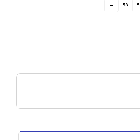
←
58
5