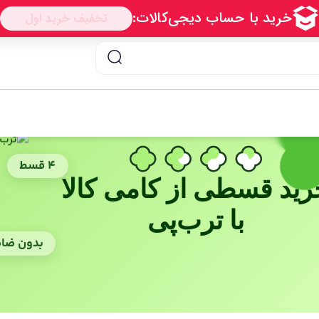
۴ قسط
رید قسطی از کامی کالا
با ترب‌پی
بدون ضا