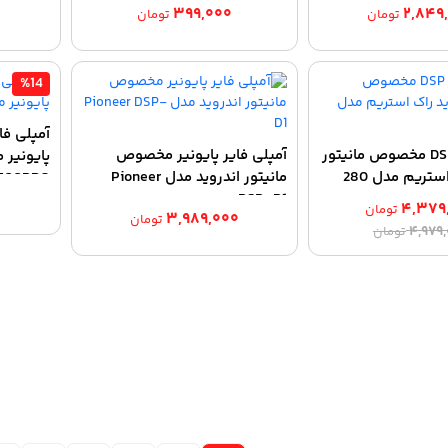
۳۹۹,۰۰۰
۲,۸۴۹
تومان
تومان
%14
آمپلی فای
آمپلی فایر DSP مخصوص مانیتور
آمپلی فایر پایونیر مخصوص
اندروید راک استریم مدل 280
مانیتور اندروید مدل Pioneer
500PRO
۰
DSP-D1
۴,۳۷۹
تومان
۳,۹۸۹,۰۰۰
تومان
قیمت
قیمت
۴,۹۷۹
تومان
اصلی:
فعلی:
۴,۳۷۹,۰۰۰ تومان.
۴,۹۷۹,۰۰۰ تومان
بود.