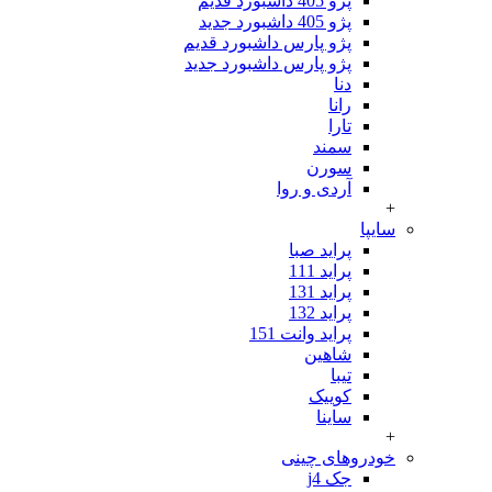
پژو 405 داشبورد قدیم
پژو 405 داشبورد جدید
پژو پارس داشبورد قدیم
پژو پارس داشبورد جدید
دنا
رانا
تارا
سمند
سورن
آردی و روا
+
سایپا
پراید صبا
پراید 111
پراید 131
پراید 132
پراید وانت 151
شاهین
تیبا
کوییک
ساینا
+
خودروهای چینی
جک j4