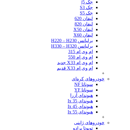
جک j5
جک S3
جک S5
لیفان 620
لیفان 820
لیفان X50
لیفان X60
برلیانس H220 – H230
برلیانس H330 – H320
ام وی ام 315
ام وی ام 550
ام وی ام X33 جدید
ام وی ام X33 قدیم
+
خودروهای کره‌ای
سوناتا NF
سوناتا YF
هیوندای آزرا
هیوندای Ix 35
هیوندای Ix 45
هیوندای Ix 55
+
خودروهای ژاپنی
تویوتا پرادو