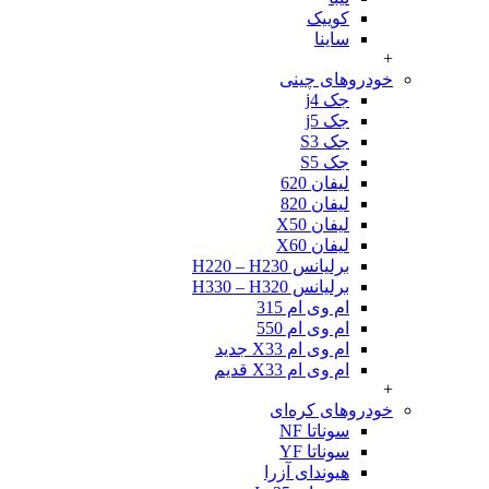
کوییک
ساینا
+
خودروهای چینی
جک j4
جک j5
جک S3
جک S5
لیفان 620
لیفان 820
لیفان X50
لیفان X60
برلیانس H220 – H230
برلیانس H330 – H320
ام وی ام 315
ام وی ام 550
ام وی ام X33 جدید
ام وی ام X33 قدیم
+
خودروهای کره‌ای
سوناتا NF
سوناتا YF
هیوندای آزرا