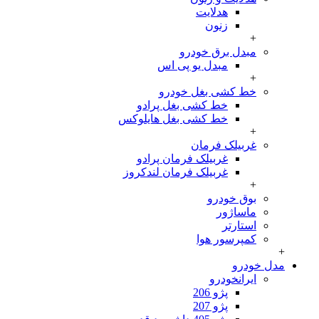
هدلایت
زنون
+
مبدل برق خودرو
مبدل یو پی اس
+
خط کشی بغل خودرو
خط کشی بغل پرادو
خط کشی بغل هایلوکس
+
غربیلک فرمان
غربیلک فرمان پرادو
غربیلک فرمان لندکروز
+
بوق خودرو
ماساژور
استارتر
کمپرسور هوا
+
مدل خودرو
ایرانخودرو
پژو 206
پژو 207