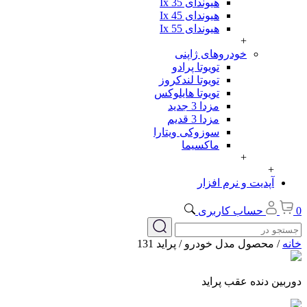
هیوندای Ix 35
هیوندای Ix 45
هیوندای Ix 55
+
خودروهای ژاپنی
تویوتا پرادو
تویوتا لندکروز
تویوتا هایلوکس
مزدا 3 جدید
مزدا 3 قدیم
سوزوکی ویتارا
ماکسیما
+
+
آپدیت و نرم افزار
0
حساب کاربری
خانه
/ محصول مدل خودرو / پراید 131
دوربین دنده عقب پراید