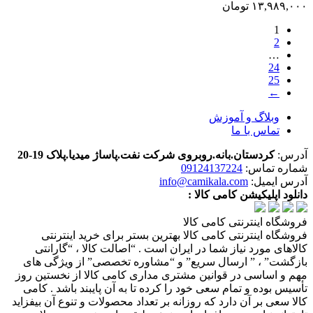
۱۳,۹۸۹,۰۰۰
تومان
1
2
…
24
25
←
وبلاگ و آموزش
تماس با ما
آدرس:
کردستان.بانه.روبروی شرکت نفت.پاساژ میدیا.پلاک 19-20
شماره تماس:
09124137224
آدرس ایمیل:
info@camikala.com
دانلود اپلیکیشن کامی کالا :
فروشگاه اینترنتی کامی کالا
فروشگاه اینترنتی کامی کالا بهترین بستر برای خرید اینترنتی
کالاهای مورد نیاز شما در ایران است . “اصالت کالا ، “گارانتی
بازگشت” ، ” ارسال سریع” و “مشاوره تخصصی” از ویژگی های
مهم و اساسی در قوانین مشتری مداری کامی کالا از نخستین روز
تأسیس بوده و تمام سعی خود را کرده تا به آن پایبند باشد . کامی
کالا سعی بر آن دارد که روزانه بر تعداد محصولات و تنوع آن بیفزاید