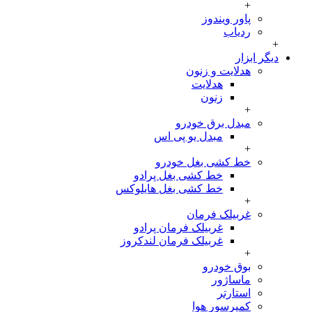
+
پاور ویندوز
ردیاب
+
دیگر ابزار
هدلایت و زنون
هدلایت
زنون
+
مبدل برق خودرو
مبدل یو پی اس
+
خط کشی بغل خودرو
خط کشی بغل پرادو
خط کشی بغل هایلوکس
+
غربیلک فرمان
غربیلک فرمان پرادو
غربیلک فرمان لندکروز
+
بوق خودرو
ماساژور
استارتر
کمپرسور هوا