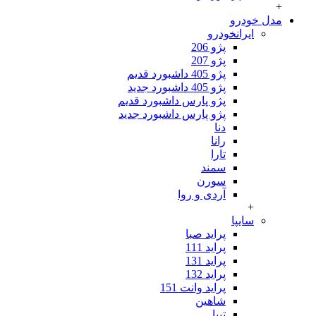
+
مدل خودرو
ایرانخودرو
پژو 206
پژو 207
پژو 405 داشبورد قدیم
پژو 405 داشبورد جدید
پژو پارس داشبورد قدیم
پژو پارس داشبورد جدید
دنا
رانا
تارا
سمند
سورن
آردی و روا
+
سایپا
پراید صبا
پراید 111
پراید 131
پراید 132
پراید وانت 151
شاهین
تیبا