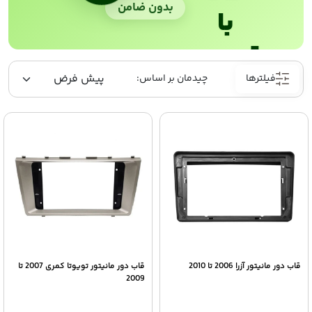
بدون ضامن
با
ترب‌پی
فیلترها
قاب دور مانیتور آزرا 2006 تا 2010
قاب دور مانیتور تویوتا کمری 2007 تا
2009