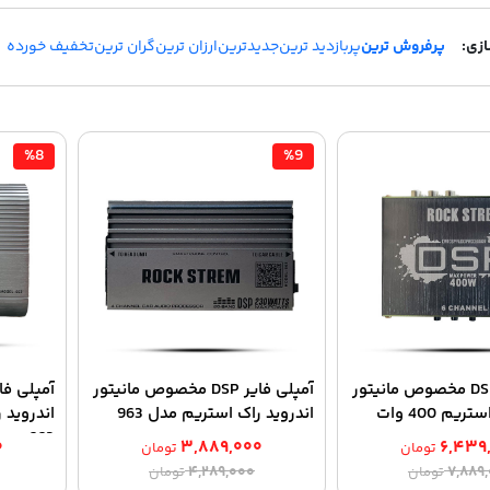
پرفروش ترین
پربازدید ترین
جدیدترین
ارزان ترین
گران ترین
تخفیف خورده
%8
%9
آمپلی فایر DSP مخصوص مانیتور
آمپلی فایر DSP مخصوص مانیتور
یم 400 وات
اندروید راک استریم مدل 963
663
۰
۳,۸۸۹,۰۰۰
۶,۴۳۹
تومان
تومان
قیمت
قیمت
قیمت
قیمت
۴,۲۸۹,۰۰۰
۷,۸۸۹
تومان
تومان