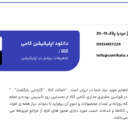
ا.پلاک 19-20
دانلود اپلیکیشن کامی
09124137224
کالا :
info@camikala
تخفیفات بیشتر در اپلیکیشن
های مورد نیاز شما در ایران است . “اصالت کالا ، “گارانتی بازگشت” ، ”
 قوانین مشتری مداری کامی کالا از نخستین روز تأسیس بوده و تمام
که روزانه بر تعداد محصولات و تنوع آن بیفزاید تا بتواند نیاز همه ی افراد
ی کالاها و خدمات حسب مورد دارای مجوز های لازم از مراجع مربوطه می
می‌باشد.