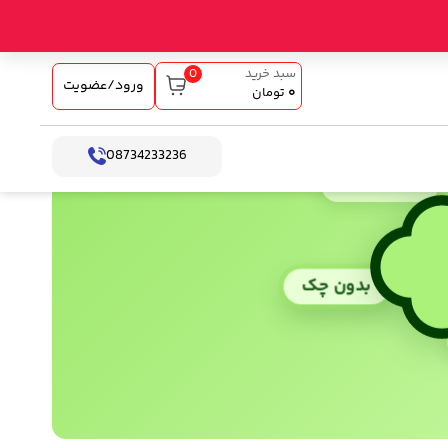
0
سبد خرید
ورود/عضویت
۰
تومان
08734233236
بدون کارمزد
بدون چک