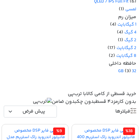
(6)
QLED / IPS Full Fit
(1)
لمسی
میزان رم
(4)
1 گیگابایت
(4)
4 گیگ
(1)
2 گیگ
(17)
2 گیگابایت
(2)
8 گیگابایت
حافظه داخلی
(3)
32 GB
خرید قسطی از کامی کالا
با ترب‌پی
بدون کارمزد
۴ قسط
بدون چک
بدون ضامن
فیلترها
%9
%18