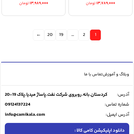
۱۳,۷۸۹,۰۰۰
تومان
۱۳,۹۸۹,۰۰۰
تومان
←
20
19
…
2
1
وبلاگ و آموزش
تماس با ما
آدرس:
کردستان.بانه.روبروی شرکت نفت.پاساژ میدیا.پلاک 19-20
09124137224
شماره تماس:
info@camikala.com
آدرس ایمیل:
دانلود اپلیکیشن کامی کالا :