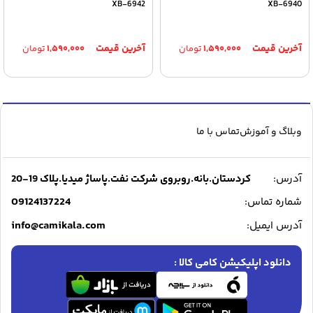
XB-6942
XB-6940
۱,۵۹۰,۰۰۰
تومان
۱,۵۹۰,۰۰۰
تومان
وبلاگ و آموزش
تماس با ما
آدرس:
کردستان.بانه.روبروی شرکت نفت.پاساژ میدیا.پلاک 19-20
09124137224
شماره تماس:
info@camikala.com
آدرس ایمیل:
دانلود اپلیکیشن کامی کالا :