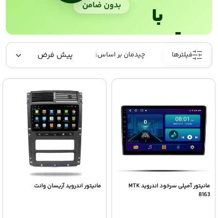
بدون ضامن
با
ترب‌پی
فیلترها
مانیتور آمپلی سرخود اندروید MTK
مانیتور اندروید آریسان وانت
8163