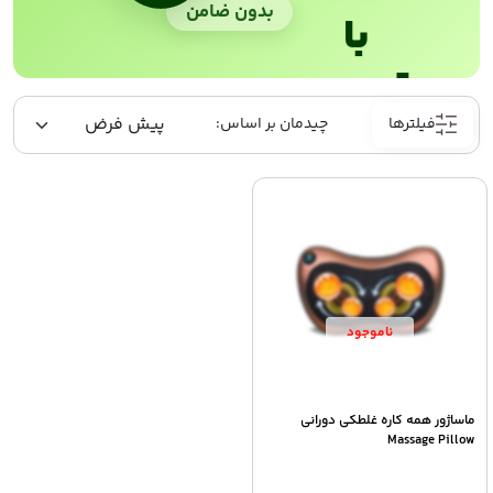
بدون ضامن
با
ترب‌پی
فیلترها
ماساژور همه کاره غلطکی دورانی
Massage Pillow