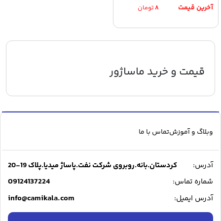
۸
تومان
قیمت و خرید ماساژور
وبلاگ و آموزش
تماس با ما
آدرس:
کردستان.بانه.روبروی شرکت نفت.پاساژ میدیا.پلاک 19-20
09124137224
شماره تماس:
info@camikala.com
آدرس ایمیل: