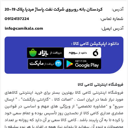
آدرس:
کردستان.بانه.روبروی شرکت نفت.پاساژ میدیا.پلاک 19-20
09124137224
شماره تماس:
info@camikala.com
آدرس ایمیل:
دانلود اپلیکیشن کامی کالا :
فروشگاه اینترنتی کامی کالا
فروشگاه اینترنتی کامی کالا بهترین بستر برای خرید اینترنتی کالاهای
مورد نیاز شما در ایران است . “اصالت کالا ، “گارانتی بازگشت” ، ” ارسال
سریع” و “مشاوره تخصصی” از ویژگی های مهم و اساسی در قوانین
مشتری مداری کامی کالا از نخستین روز تأسیس بوده و تمام سعی خود
را کرده تا به آن پایبند باشد . کامی کالا سعی بر آن دارد که روزانه بر تعداد
محصولات و تنوع آن بیفزاید تا بتواند نیاز همه ی افراد با هر نوع سلیقه را