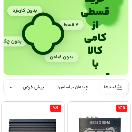
قسطی
بدون کارمزد
از
۴ قسط
کامی
بدون چک
کالا
بدون ضامن
با
ترب‌پی
فیلترها
%9
%18