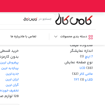
خانه
/
فروشگاه
/
صوتی و تصویری خودرو
/ لوازم صوتی خودرو
ضبط و پخش
لوازم صوتی خودرو
تماس با ما
درباره ما
دسته بندی محصولات
فیلترها :
محدوده قیمت
اندازه نمایشگر
خرید قسطی ا
(1)
بدون کارمزد
7 اینچ
نوع صفحه نمایش
پرفروش ترین
(33)
پربازدید ترین
LCD
(32)
جدیدترین
مالتی کالر
ارزان ترین
(1)
LED و TFT
گران ترین
تخفیف خورده
128 لوازم صوتی خودرو