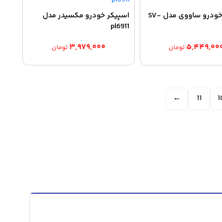
اسپیکر خودرو ساووی مدل SV-
اسپیکر خودرو مکسیدر مدل
pl6911
۳,۹۷۹,۰۰۰
۵,۴۴۹,۰۰
تومان
تومان
←
11
1