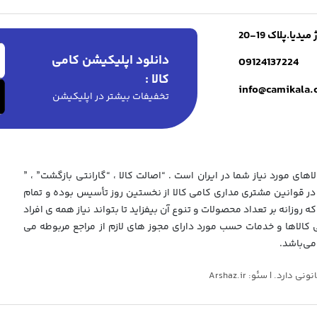
ا.پلاک 19-20
دانلود اپلیکیشن کامی
09124137224
کالا :
info@camikala
تخفیفات بیشتر در اپلیکیشن
های مورد نیاز شما در ایران است . “اصالت کالا ، “گارانتی بازگشت” ، ”
 قوانین مشتری مداری کامی کالا از نخستین روز تأسیس بوده و تمام
که روزانه بر تعداد محصولات و تنوع آن بیفزاید تا بتواند نیاز همه ی افراد
ی کالاها و خدمات حسب مورد دارای مجوز های لازم از مراجع مربوطه می
می‌باشد.
د. | سئو: Arshaz.ir