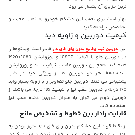
ترین مزایای آن بشمار می رود.
بهتر است برای نصب این دشکم خودرو به نصب مجرب و
متخصص مراجعه کنید.
کیفیت دوربین و زاویه دید
این
قادر است ویدئوها را
دوربین ثبت وقایع بدون وای فای دار
در دوربین جلو با کیفیت 1080P و روزولیشن 1080*1920
ضبط کند. همچنین دوربین عقب با کیفیت 720 و روزولیشن
720*1080. هر دو دوربین ها از ویژگی دید در شب
پشتیبانی می کنند. دوربین جلو تصاویر را با زاویه بسیار واید
170 درجه و دوربین عقب نیز با کیفیت 135 درجه می باشد. از
دوربین دوم می توان به عنوان دوربین دنده عقب نیز
استفاده کرد.
قابلیت رادار بین خطوط و تشخیص مانع
از نقاط قوت این دشکم بدون وای فای Q8 مجهز بودن به
رادار بین خطوط است. شما با فعال کردن و اپدیت کردن