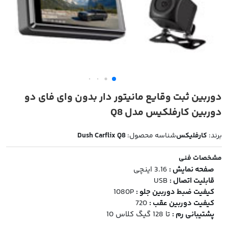
دوربین ثبت وقایع مانیتور دار بدون وای فای دو
دوربین کارفلکیس مدل Q8
برند:
کارفلیکس
شناسه محصول:
Dush Carflix Q8
مشخصات فنی
صفحه نمایش :
3.16 اینچی
قابلیت اتصال :
USB
کیفیت ضبط دوربین جلو :
1080P
کیفیت دوربین عقب :
720
پشتیبانی رم :
تا 128 گیگ کلاس 10