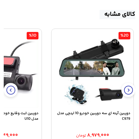
کالای مشابه
%10
%20
دوربین آینه ای سه دوربین خودرو 10 اینچی مدل
دوربین ثبت وقایع خودرو
C979
مدل U10
۸۴۹,۰۰۰
۸,۹۷۹,۰۰۰
تومان