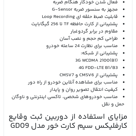
فعال شدن خودکار هنگام ضربه
مجهز به سنسور ضربه G-Sensor
قابلیت ضبط حلقه ای Loop Recording
پشتیبانی از کارت حافظه TF تا 256 گیگابایت
مقاوم در برابر گردوغبار
طراحی کم حجم و نصب آسان
مناسب برای نظارت 24 ساعته خودرو
پشتیبانی از شبکه:
3G WCDMA 2100(B1)
4G FDD-LTE B1/B3
پشتیبانی از CMSV6 و CMSV7
مناسب برای مشاهده آنلاین خودرو از راه دور
کیفیت انتقال تصویر روان و پایدار
مناسب خودروهای شخصی، تاکسی اینترنتی و ناوگان
حمل و نقل
مزایای استفاده از دوربین ثبت وقایع
کارفلیکس سیم کارت خور مدل GD09