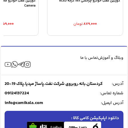
دوربین عقب خودرو چرخشی 185 درجه 8LED
Camera
۸۷۹,۰۰۰
تومان
,۵۵۹,۰۰۰
وبلاگ و آموزش
تماس با ما
آدرس:
کردستان.بانه.روبروی شرکت نفت.پاساژ میدیا.پلاک 19-20
09124137224
شماره تماس:
info@camikala.com
آدرس ایمیل:
دانلود اپلیکیشن کامی کالا :