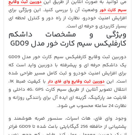
می توانید به صورت آنلاین از طریق این
دوربین ثبت وقایع
وضعیت آن را بررسی کنید. این ویژگی برای
سیم کارت خور
افزایش امنیت خودرو، نظارت از راه دور و کنترل لحظه ای
بسیار کاربردی و حرفه ای است.
ویژگی و مشخصات داشکم
کارفلیکس سیم کارت خور مدل GD09
دوربین ثبت وقایع کارفلیکس سیم کارت خور مدل GD09
یک داشکم حرفه ای و پیشرفته با دوربین واید است که
برای افزایش امنیت خودرو و ثبت کامل مسیر طراحی شده
است. این
با کیفیت ضبط 1K،
دوربین ثبت وقایع وای فای دار
انتقال تصویر آنلاین از طریق سیم کارت 4G، GPS داخلی و
قابلیت مد پارکینگ، گزینه ای ایده آل برای رانندگی روزانه و
نظارت 24 ساعته محسوب می شود.
وجود وای فای، هات اسپات، سنسور ضربه هوشمند و
پشتیبانی از حافظه 256 گیگابایتی باعث شده تا GD09 فراتر
از یک دوربین معمولی عمل کند. طراحی کم حجم، نصب