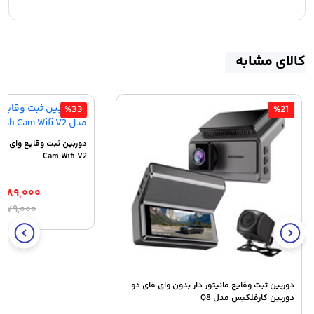
کالای مشابه
%33
%21
Cam Wifi V2
۷۸۹,۰۰۰
ق
ق
,۶۷۹,۰۰۰
ا
ف
۰
ب
دوربین ثبت وقایع مانیتور دار بدون وای فای دو
دوربین کارفلکیس مدل Q8