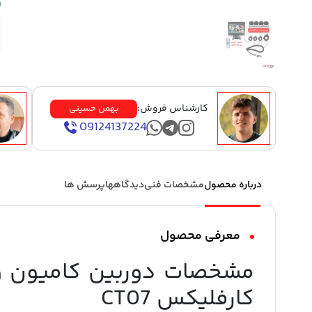
کارشناس فروش:
بهمن حسینی
09124137224
درباره محصول
مشخصات فنی
دیدگاهها
پرسش ها
معرفی محصول
کارفلیکس CT07