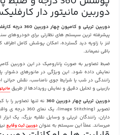
پوشش 360 درجه و 
دوربین مانیتور دار کارفلیکس 07
دوربین تریلی و کامیون چهار دوربین 360 درجه کارفلیکس مدل CT07
پیشرفته‌ ترین سیستم‌ های نظارتی برای خودروهای سن
لنز با زاویه دید گسترده، امکان پوشش کامل اطراف کا
باقی نمیماند.
ضبط تصاویر به صورت پانارومیک در این دوربین کامیو
نمایش داده شود. این ویژگی در مانورهای دشوار، پا
رانندگی در شب یا شرایط جوی نامناسب، نقش حیاتی ای
بازبینی و تحلیل دقیق و نمایش رویدادها از طریق
مانیت
دوربین تریلی چهار دوربین 360
نه تنها تصاویر را با 
تصویر (e Stitching
داران، رانندگان تریلی و وسایل نقلیه بزرگ، یک اب
میرساند. عملاً این سیستم به عنوان
نیز
دوربین ثبت وقایع