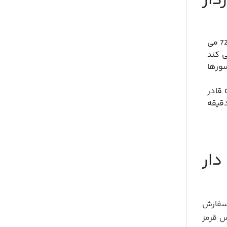
ن مانیتوردار
قادر است ویدئوها رو با کیفیت اچ دی ضبط کند که برابر 720 می
ه شما کمک می کند
ورها
دوربین کامیون چهار دوربین 360 مانیتور دار کارفلیکس CT07 قادر
قیقه
360 مانیتور دار
 سفارش
س قرمز