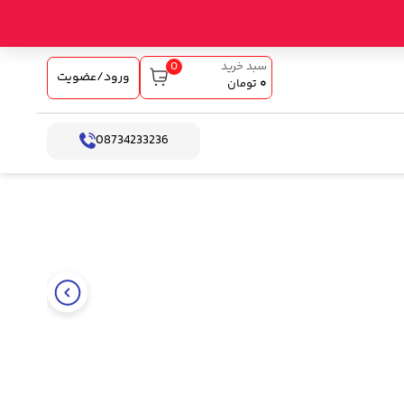
0
سبد خرید
ورود/عضویت
۰
تومان
08734233236