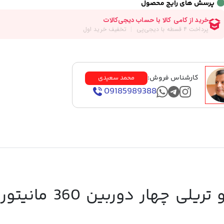
پرسش های رایج محصول
کارشناس فروش:
محمد سعیدی
09185989388
مشخصات دوربین کامیون و تریلی چهار دوربی