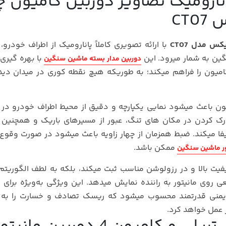
ضبط پانارومیک تصاویر دوربین کامیون چ
CT
با ارائه تصویری کاملاً پانارومیک از اطراف خودرو، 
گین به شمار میرود. این
با بهره‌ گیری 
دوربین مدار بسته ماشین سنگین
میون را فراهم میکند؛ به‌ طوریکه هیچ نقطه کوری در میدان دید 
ن باعث میشود نمایی یکپارچه و دقیق از محیط اطراف خودرو در م
رک کردن در مکان‌ های تنگ، عبور از مسیرهای باریک و همچنین
فا میکند. ضبط همزمان از چهار زاویه باعث میشود در صورت وقوع 
ممکن باشد.
ور ماشین سنگین
کیفیت بالا و در رزولوشن مناسب ثبت میکند، بلکه به لطف الگوریتم
Imag)، یک نمای 360 درجه‌ ی واقعی روی مانیتور به راننده نمایش میدهد. این ویژگی به‌ویژه برا
زار ایمنی قدرتمند محسوب میشود که ریسک تصادف و خسارت را به
 عمل خواهد کرد.