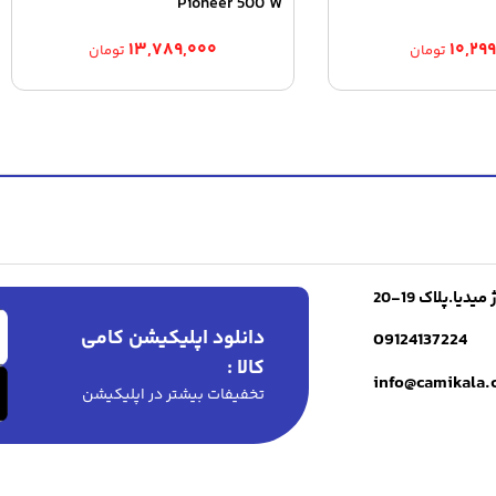
Pioneer 500 W
۱۳,۷۸۹,۰۰۰
۱۰,۲۹
تومان
تومان
ا.پلاک 19-20
دانلود اپلیکیشن کامی
09124137224
کالا :
info@camikala
تخفیفات بیشتر در اپلیکیشن