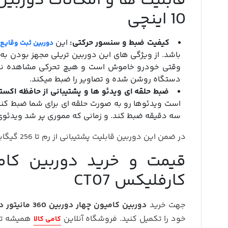
10 اینچی
کیفیت ضبط و سنسور حرکتی:
این
دوربین ثبت وقایع 360 درجه
وقتی خودرو خاموش است و هیچ تحرکی مشاهده نم
دستگاه روشن شده و تصاویر را ضبط میکند.
ضبط حلقه ای ویدئو ها و پشتیبانی از حافظه اکستر
است ویدئوها رو به صورت حلقه ای برای شما ضبط کند
سه دقیقه ضبط کند. و زمانی که مموری پر شد ویدئوی 
در ضمن این دوربین قابلیت پشتیبانی از رم تا 256 گیگابایت را دارد و بهتر از مموری های اس دی با کلاس 10 استفاده کنید.
کارفلیکس CT07
جهت خرید
دوربین کامیون چهار دوربین 360 مانیتور دار کارفلیکس CT07
خود را تکمیل کنید. فروشگاه آنلاین
همیشه تضم
کامی کالا