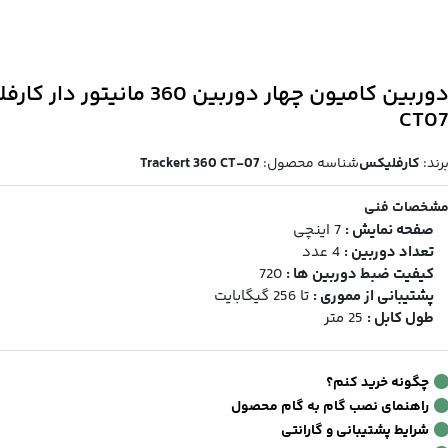
دوربین کامیون چهار دوربین 360 مانیتور 
CT0
رند:
کارفلیکس
شناسه محصول:
Trackert 360 CT-07
شخصات فنی
صفحه نمایش :
7 اینچی
تعداد دوربین :
4 عدد
کیفیت ضبط دوربین ها :
720
پشتیبانی از مموری :
تا 256 گیگابایت
طول کابل :
25 متر
چگونه خرید کنم؟
راهنمای نصب گام به گام محصول
شرایط پشتیبانی و گارانتی