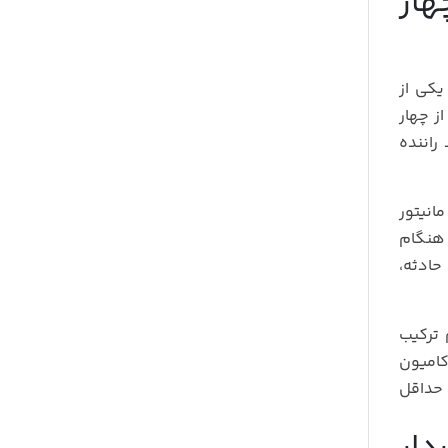
هار
یکی از
از چهار
راننده
انیتور
 هنگام
حادثه،
 ترکیب
ی کامیون‌
 حداقل