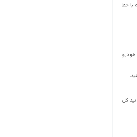
 با خط
خودرو
ید.
نید کل