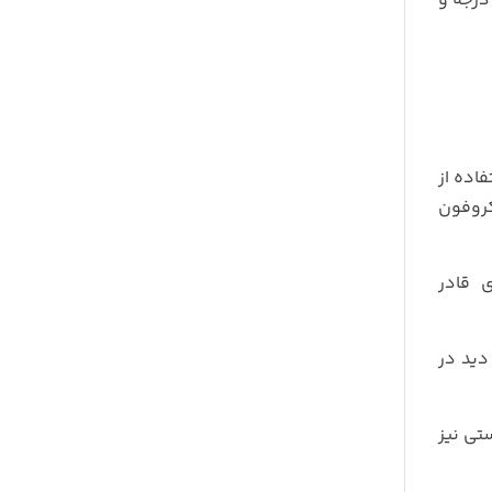
ربین داخل کابین دید در شب را نیز مشاهده می کنید که دارای زاویه 135 درجه و
فاده از
کروفون
ی قادر
دید در
تی نیز