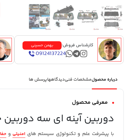
کارشناس فروش:
بهمن حسینی
09124137224
درباره محصول
مشخصات فنی
دیدگاهها
پرسش ها
معرفی محصول
دوربین آینه ای سه دوربین خودرو 10 اینچی
با پیشرفت علم و تکنولوژی سیستم های
و
امنیتی
حفا