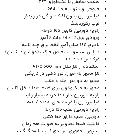
صفحه نمایش با تکنولوژی TFT
خروجی ویدئو با فرمت H264
فیلمبرداری بدون افکت رنگی در ویدئو
لوپ رکوردینگ
زاویه دوربین کابین 165 درجه
ورودی برق 12 / 24 ولت 2 آمپر
باطری 150 میلی آمپر فقط برای چند ثانیه
داراس سنسور تشخیص حرکت (موشن دتکشن)
فرکانس 50 / 60
استفاده از لنز مدل A170 500 mm
لنز مجهز به جبران نور دهی در تاریکی
مجهز به دوربین جلو و عقب
مجهز به میکروفون برای ضبط صدا داخل کابین
زاویه دوربین جلو 170 درجه بسیار واید
فیلمبرداری یا فرمت های PAL / NTSC
زاویه دوربین عقب 135 درجه
دوربین عقب دارای خط کشی
قابلیت ضبط تصاویر به صورت هم زمان
ساپورت مموری اس دی کارت تا 64 گیگابایت