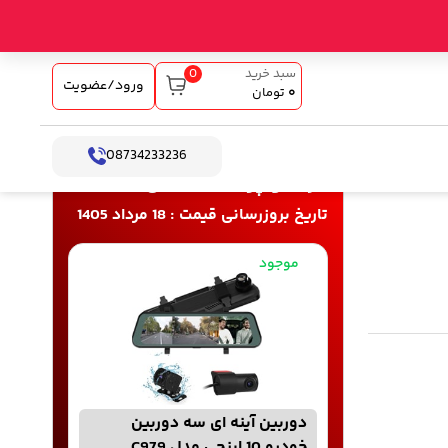
0
سبد خرید
ورود/عضویت
۰
تومان
08734233236
خرید و پرداخت آنلاین
تاریخ بروزرسانی قیمت : 18 مرداد 1405
موجود
دوربین آینه ای سه دوربین
خودرو 10 اینچی مدل C979