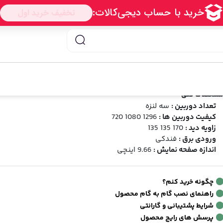
رو 10 اینچی مدل C979
وربین آینه ای سه دوربین خودرو 10 اینچی مدل C979
رند:
HD
شناسه محصول:
Mirror Dushcam C979
1.00
4
دیدگاه
(امتیاز 1 خریدار)
شخصات فنی
تعداد دوربین :
سه لنزه
کیفیت دوربین ها :
1296 1080 720
زاویه دید :
170 135 135
ورودی برق :
فندکی
اندازه صفحه نمایش :
9.66 اینچی
چگونه خرید کنم؟
راهنمای نصب گام به گام محصول
شرایط پشتیبانی و گارانتی
پرسش های رایج محصول