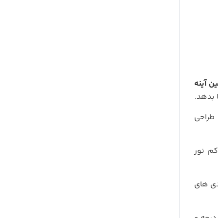
ن آینه
 طراحی
کم نور
دی های