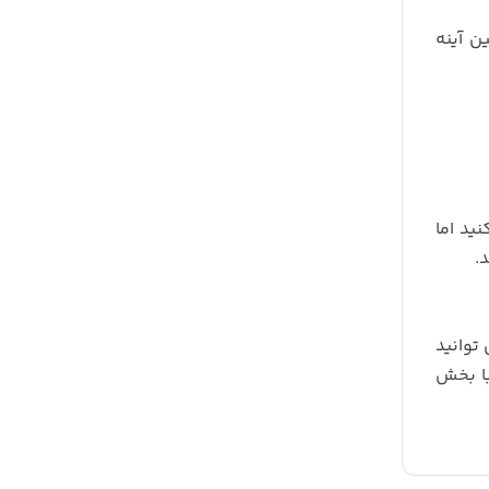
ن آینه
ید اما
.
توانید
ید با بخش