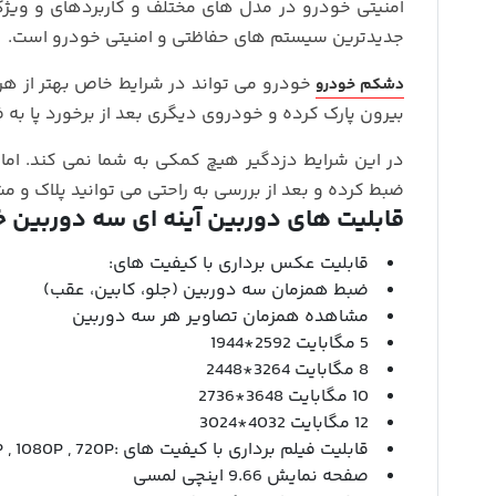
امنیتی خودرو در مدل های مختلف و کاربردهای و ویژگی
جدیدترین سیستم های حفاظتی و امنیتی خودرو است.
خودرو می تواند در شرایط خاص بهتر از هر 
دشکم خودرو
بیرون پارک کرده و خودروی دیگری بعد از برخورد پا به فر
در این شرایط دزدگیر هیچ کمکی به شما نمی کند. اما 
ضبط کرده و بعد از بررسی به راحتی می توانید پلاک و م
قابلیت های دوربین آینه ای سه دوربین خودرو 10 اینچی 
قابلیت عکس برداری با کیفیت های:
ضبط همزمان سه دوربین (جلو، کابین، عقب)
مشاهده همزمان تصاویر هر سه دوربین
5 مگابایت 2592*1944
8 مگابایت 3264*2448
10 مگابایت 3648*2736
12 مگابایت 4032*3024
قابلیت فیلم برداری با کیفیت های :1296P , 1080P , 720P
صفحه نمایش 9.66 اینچی لمسی