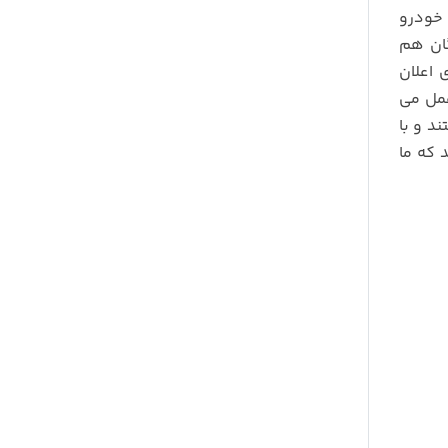
 خودرو
گان هم
 اعلان
مل می
د و با
 که ما