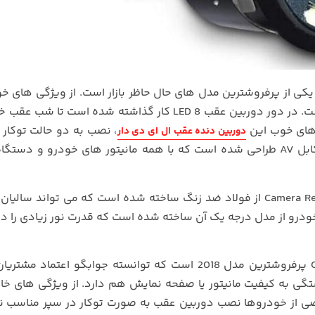
وربین عقب دو حالته خودرو Camera Rearview 8 LED یکی از پرفروشترین مدل های حال حاظر بازار است. از ویژگی 
دوربین عقب دو حالته LED دار دید در شب بودن آن است. در دور دوربین عقب 8 LED کار گذاشته شده است 
ی های خوب این
، نصب به دو حالت توکار و
دوربین دنده عقب ال ای دی دار
می باشد. خروجی این دوربین عقب خودرو به صورت کابل AV طراحی شده است که با همه مانیتور های خودرو و
بدنه فلزی دوربین عقب دو حالته خودرو Camera Rearview 8 LED از فولاد ضد زنگ ساخته شده است که می تواند س
دوربین عقب دو حالته خودرو Camera Rearview 8 LED پرفروشترین مدل 2018 است که توانسته جوابگو اعتم
ضی از خودروها نصب دوربین عقب به صورت توکار در سپر مناسب 