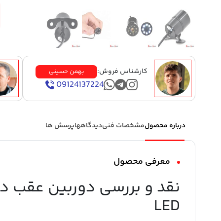
کارشناس فروش:
بهمن حسینی
09124137224
درباره محصول
مشخصات فنی
دیدگاهها
پرسش ها
معرفی محصول
LED