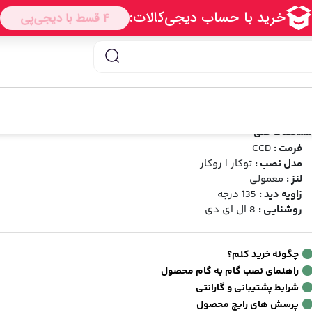
ن عقب دو حالته خودرو Camera Rearview 8 LED
وربین عقب دو حالته خودرو Camera Rearview 8 LED
رند:
HD
شناسه محصول:
1398071500051
3.90
30
دیدگاه
(امتیاز 26 خریدار)
شخصات فنی
فرمت :
CCD
مدل نصب :
توکار | روکار
لنز :
معمولی
زاویه دید :
135 درجه
روشنایی :
8 ال ای دی
چگونه خرید کنم؟
راهنمای نصب گام به گام محصول
شرایط پشتیبانی و گارانتی
پرسش های رایج محصول