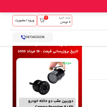
0
سبد خرید
ورود/عضویت
۰
تومان
08734233236
خرید و پرداخت آنلاین
تاریخ بروزرسانی قیمت : 18 مرداد 2055
موجود
دوربین عقب دو حالته خودرو
Camera Rearview 8 LED