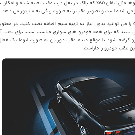
باید بالای پلاک نصب شود. از این طرف هم بعضی خودروها مثل لیفان X60 که پلاک در بغل درب عقب تعبیه شده
راحی شده است و تصویر عقب را به صورت رنگی به مانیتور می دهد.
دوربین عقب دو حالته خودرو Camera Rearview 8 LED را می توانید بدون نیاز به تهیه سیم اضافه نصب کنید. در 
 LED دار کابل AV سه متری را می بینید که برای همه خودرو های سواری مناسب است. برای ن
درو گرفته شود تا موقع دنده عقب دوربین به صورت اتوماتیک فعا