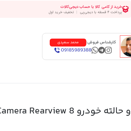
کارشناس فروش:
محمد سعیدی
09185989388
نقد و بررسی دوربین عقب دو حالته خودرو mera Rearview 8