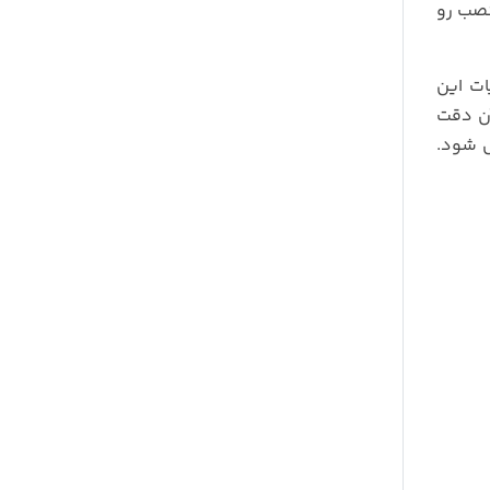
 و امکان نصب رو
محتویات این
صب آن دقت
ل شود.