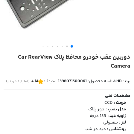
دوربین عقب خودرو محافظ پلاک Car RearView
Camera
برند:
HD
شناسه محصول:
1398071500061
4.14
7
دیدگاه
(امتیاز 7 خریدار)
مشخصات فنی
فرمت :
CCD
مدل نصب :
دور پلاک
زاویه دید :
135 درجه
لنز :
معمولی
روشنایی :
دید در شب