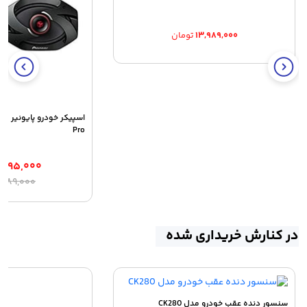
۱۳,۹۸۹,۰۰۰
تومان
Pro
,۴۹۵,۰۰۰
ق
ق
۶,۹۸۹,۰۰۰
ا
ف
۰
ب
در کنارش خریداری شده
سنسور دنده عقب خودرو مدل CK280