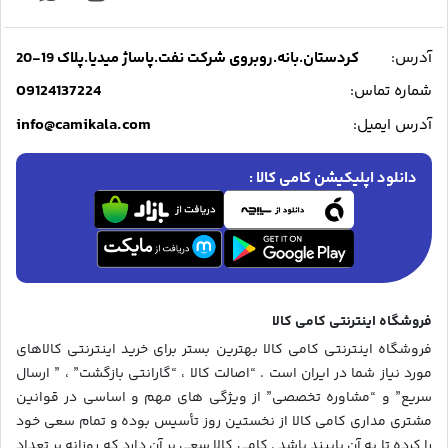
آدرس:
کردستان.بانه.روبروی شرکت نفت.پاساژ میدیا.پلاک 19-20
09124137224
شماره تماس:
info@camikala.com
آدرس ایمیل:
دانلود اپلیکیشن کامی کالا :
فروشگاه اینترنتی کامی کالا
فروشگاه اینترنتی کامی کالا بهترین بستر برای خرید اینترنتی کالاهای
مورد نیاز شما در ایران است . “اصالت کالا ، “گارانتی بازگشت” ، ” ارسال
سریع” و “مشاوره تخصصی” از ویژگی های مهم و اساسی در قوانین
مشتری مداری کامی کالا از نخستین روز تأسیس بوده و تمام سعی خود
را کرده تا به آن پایبند باشد . کامی کالا سعی بر آن دارد که روزانه بر تعداد