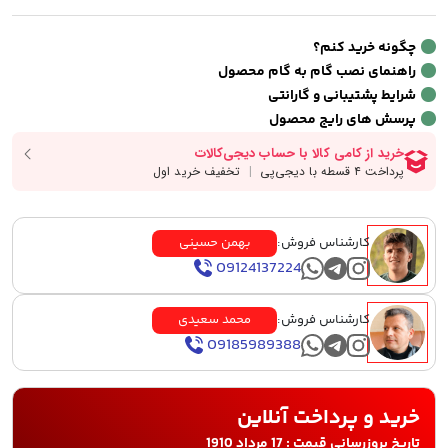
چگونه خرید کنم؟
راهنمای نصب گام به گام محصول
شرایط پشتیبانی و گارانتی
پرسش های رایج محصول
کارشناس فروش:
بهمن حسینی
09124137224
کارشناس فروش:
محمد سعیدی
09185989388
خرید و پرداخت آنلاین
تاریخ بروزرسانی قیمت : 17 مرداد 1910