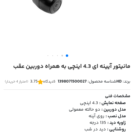
مانیتور آیینه ای 4.3 اینچی به همراه دوربین عقب
برند:
HD
شناسه محصول:
1398071500027
3.75
5
دیدگاه
(امتیاز 4 خریدار)
مشخصات فنی
صفحه نمایش :
4.3 اینچی
مدل دوربین :
دو حالته معمولی
مدل نصب :
روی آینه
زاویه دید :
135 درجه
روشنایی :
دید در شب