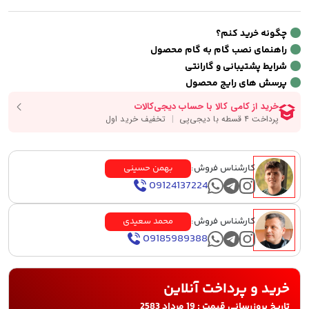
چگونه خرید کنم؟
راهنمای نصب گام به گام محصول
شرایط پشتیبانی و گارانتی
پرسش های رایج محصول
کارشناس فروش:
بهمن حسینی
09124137224
کارشناس فروش:
محمد سعیدی
09185989388
خرید و پرداخت آنلاین
تاریخ بروزرسانی قیمت : 19 مرداد 2583