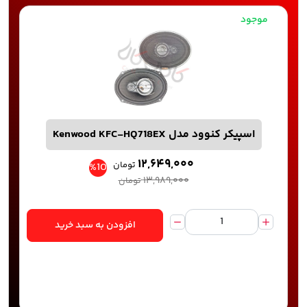
موجود
اسپیکر کنوود مدل Kenwood KFC-HQ718EX
۱۲,۶۴۹,۰۰۰
تومان
%10
۱۳,۹۸۹,۰۰۰
تومان
افزودن به سبد خرید