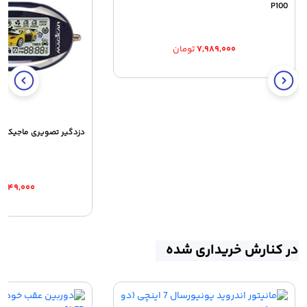
P100
۷,۹۸۹,۰۰۰
تومان
دزدگیر تصویری ماجیکار مدل S
۸,۸۴۹,۰۰۰
در کنارش خریداری شده