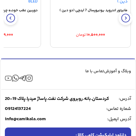
مانیتور اندروید یونیورسال 7 اینچی (دو دین )
دوربین عقب خودرو چرخشی 185 درجه 
۱۰,۵۰۰,۰۰۰
تومان
۸۷۹,۰۰۰
وبلاگ و آموزش
تماس با ما
آدرس:
کردستان.بانه.روبروی شرکت نفت.پاساژ میدیا.پلاک 19-20
09124137224
شماره تماس:
info@camikala.com
آدرس ایمیل:
دانلود اپلیکیشن کامی کالا :