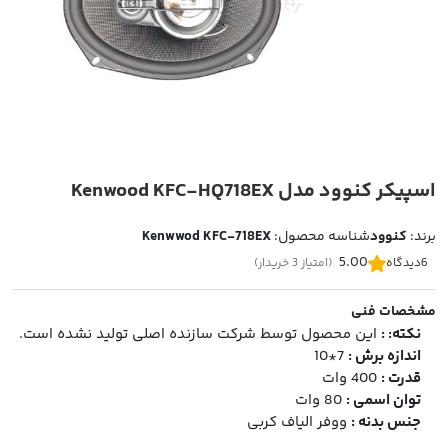
اسپیکر کنوود مدل Kenwood KFC-HQ718EX
برند:
کنوود
شناسه محصول:
Kenwwod KFC-718EX
5.00
6
دیدگاه
(امتیاز 3 خریدار)
مشخصات فنی
نکته: :
این محصول توسط شرکت سازنده اصلی تولید نشده است.
اندازه برش :
7*10
قدرت :
400 وات
توان اسمی :
80 وات
جنس بدنه :
ووفر الیاف کربی