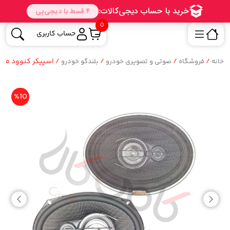
0
حساب کاربری
/
/
/
/ اسپیکر کنوود مدل nwood KFC-HQ718EX
خانه
فروشگاه
صوتی و تصویری خودرو
بلندگو خودرو
%10