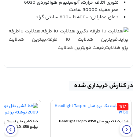
تئوری اتلاف حرارت: آلومینیوم هوانوردی 6030
عمر مفید: 30000 ساعت
دمای عملیاتی: -400 تا +800 سانتی گراد
در کنارش خریداری شده
%17
هدلایت تک پرو مدل Headlight Tacpro W150
پرادو ZC-PLD-058