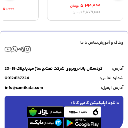
۵,۶۹۰,۰۰۰
تومان
,۵۵۰,۰۰۰
قیمت
قیمت
۶,۸۷۹,۰۰۰
تومان
اصلی:
فعلی:
۵,۶۹۰,۰۰۰ تومان.
۶,۸۷۹,۰۰۰ تومان
بود.
وبلاگ و آموزش
تماس با ما
آدرس:
کردستان.بانه.روبروی شرکت نفت.پاساژ میدیا.پلاک 19-20
09124137224
شماره تماس:
info@camikala.com
آدرس ایمیل:
دانلود اپلیکیشن کامی کالا :