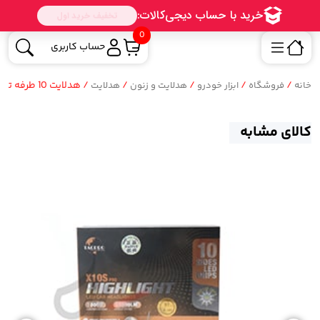
0
حساب کاربری
/
/
/
/
/ هدلایت 10 طرفه تک پرو مدل Headlight Tacpro X10S
خانه
فروشگاه
ابزار خودرو
هدلایت و زنون
هدلایت
کالای مشابه