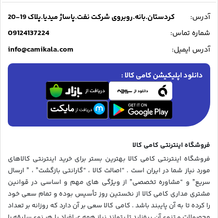
آدرس:
کردستان.بانه.روبروی شرکت نفت.پاساژ میدیا.پلاک 19-20
09124137224
شماره تماس:
info@camikala.com
آدرس ایمیل:
دانلود اپلیکیشن کامی کالا :
فروشگاه اینترنتی کامی کالا
فروشگاه اینترنتی کامی کالا بهترین بستر برای خرید اینترنتی کالاهای
مورد نیاز شما در ایران است . “اصالت کالا ، “گارانتی بازگشت” ، ” ارسال
سریع” و “مشاوره تخصصی” از ویژگی های مهم و اساسی در قوانین
مشتری مداری کامی کالا از نخستین روز تأسیس بوده و تمام سعی خود
را کرده تا به آن پایبند باشد . کامی کالا سعی بر آن دارد که روزانه بر تعداد
محصولات و تنوع آن بیفزاید تا بتواند نیاز همه ی افراد با هر نوع سلیقه را