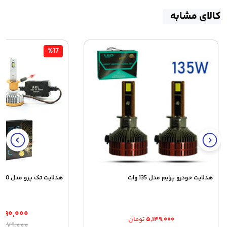
کالای مشابه
%17
هدلایت خودرو پرایم مدل 135 وات
هدلایت تک پرو مدل Headlight Tacpro W150
,۶۹۰,۰۰۰
۵,۱۴۹,۰۰۰
تومان
قیمت
قیمت
۶,۸۷۹,۰۰۰