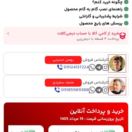
چگونه خرید کنم؟
راهنمای نصب گام به گام محصول
شرایط پشتیبانی و گارانتی
پرسش های رایج محصول
کارشناس فروش:
بهمن حسینی
09124137224
کارشناس فروش:
محمد سعیدی
09185989388
خرید و پرداخت آنلاین
تاریخ بروزرسانی قیمت : 19 مرداد 1405
موجود
موجود