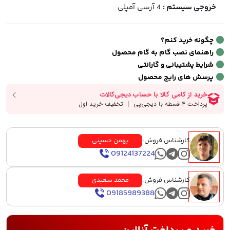
خروجی سیستم :
4 آرسی آمپلی
چگونه خرید کنم؟
راهنمای نصب گام به گام محصول
شرایط پشتیبانی و گارانتی
پرسش های رایج محصول
کارشناس فروش:
بهمن حسینی
09124137224
کارشناس فروش:
محمد سعیدی
09185989388