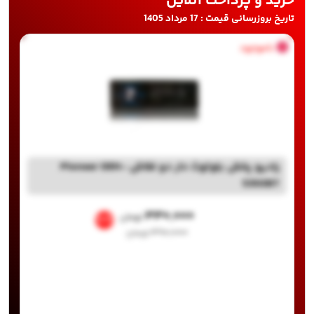
خرید و پرداخت آنلاین
تاریخ بروزرسانی قیمت : 17 مرداد 1405
ناموجود
رادیو پخش بلوتوث دار دو فلاش Pioneer DEH-
5350BT
۳۳۰,۰۰۰
تومان
%15
۳۹۰,۰۰۰
تومان