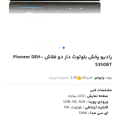
رادیو پخش بلوتوث دار دو فلاش Pioneer DEH-
5350BT
برند:
پایونیر
2.25
4
دیدگاه
(امتیاز 4 خریدار)
مشخصات فنی
صفحه نمایش :
LCD ساده
ورودی پورت :
USB, SD, AUX
قابلیت ارتباطی :
بلوتوث، FM
ای سی صدا :
7388