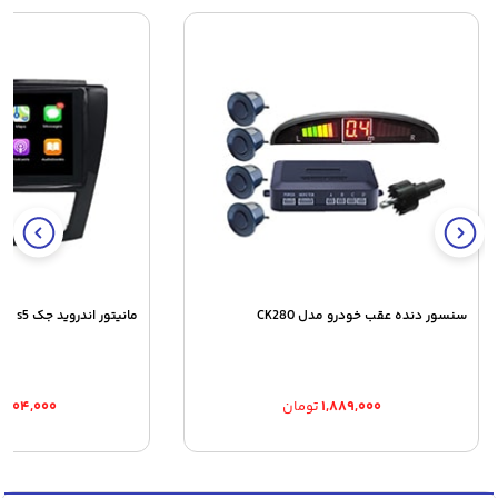
سنسور دنده عقب خودرو مدل CK280
مانیتور اندروید جک s5 اتوماتیک و دنده ای
۱,۸۸۹,۰۰۰
تومان
۳,۹۰۴,۰۰۰