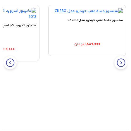
سنسور دنده عقب خودرو مدل CK280
مانیتور اندروید کیا اسپورتیج 2010 و
۱,۸۸۹,۰۰۰
تومان
۴,۴۱۹,۰۰۰