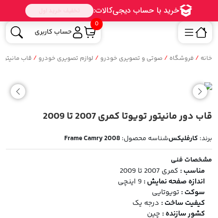
0
حساب کاربری
/
/
/
/
خانه
فروشگاه
صوتی و تصویری خودرو
لوازم تصویری خودرو
قاب مانیتور
قاب دور مانیتور تویوتا کمری 2007 تا 2009
برند:
کارفلیکس
شناسه محصول:
Frame Camry 2008
مشخصات فنی
مناسب :
کمری 2007 تا 2009
اندازه صفحه نمایش :
9 اینچی
سوکت :
تویوتایی
کیفیت ساخت :
درجه یک
کشور سازنده :
چین