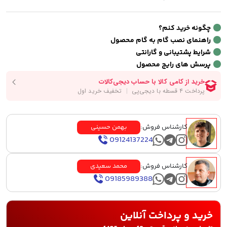
چگونه خرید کنم؟
راهنمای نصب گام به گام محصول
شرایط پشتیبانی و گارانتی
پرسش های رایج محصول
کارشناس فروش:
بهمن حسینی
09124137224
کارشناس فروش:
محمد سعیدی
09185989388
خرید و پرداخت آنلاین