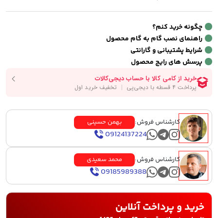
چگونه خرید کنم؟
راهنمای نصب گام به گام محصول
شرایط پشتیبانی و گارانتی
پرسش های رایج محصول
کارشناس فروش:
بهمن حسینی
09124137224
کارشناس فروش:
محمد سعیدی
09185989388
خرید و پرداخت آنلاین