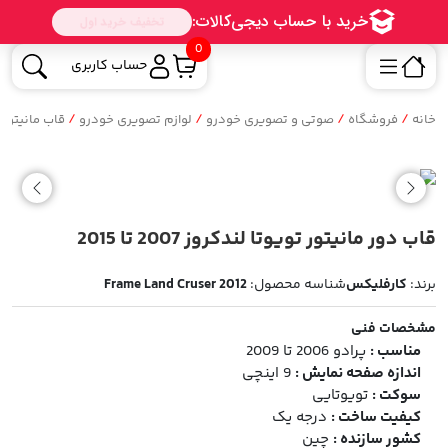
0
حساب کاربری
/
/
/
/
خانه
فروشگاه
صوتی و تصویری خودرو
لوازم تصویری خودرو
قاب مانیتور
قاب دور مانیتور تویوتا لندکروز 2007 تا 2015
برند:
کارفلیکس
شناسه محصول:
Frame Land Cruser 2012
مشخصات فنی
مناسب :
پرادو 2006 تا 2009
اندازه صفحه نمایش :
9 اینچی
سوکت :
تویوتایی
کیفیت ساخت :
درجه یک
کشور سازنده :
چین