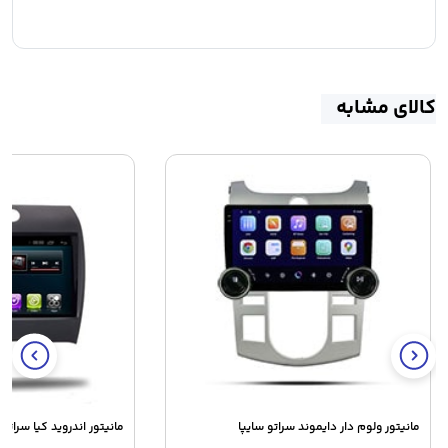
کالای مشابه
مانیتور ولوم دار دایموند سراتو سایپا
مانیتور اندروید کیا سراتو 2015