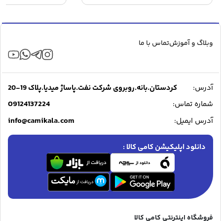
۴,۸۴۹,۰۰۰ تومان.
۵,۳۳۹,۰۰۰ تومان
۰
بود.
ب
وبلاگ و آموزش
تماس با ما
آدرس:
کردستان.بانه.روبروی شرکت نفت.پاساژ میدیا.پلاک 19-20
09124137224
شماره تماس:
info@camikala.com
آدرس ایمیل:
دانلود اپلیکیشن کامی کالا :
فروشگاه اینترنتی کامی کالا