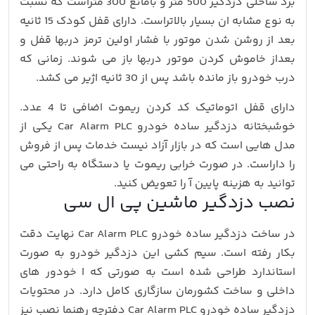
برد ساحلی دزدگیر 500 متر و بامانع 300 متراست که نسبت
به نوع مشابه ان بسیار بالاتراست. دارای قفل کودک 15 ثانیه
بعد از روشن شدن موتور با فشار اولین ترمز دربها قفل و
بعداز خاموش کردن موتور دربها باز می شوند. زمانی که
درب خودرو باز مانده باشد پس از 30 ثانیه اژیر می کشد.
دارای قفل اتوماتیک کد کردن ریموت اضافی تا 4 عدد.
خوشبختانه دزدگیر ساده خودرو Car Alarm PLC یکی از
مدل هایی است که در بازار آزاد نیست خدمات پس از فروش
را داراست. در صورت خرابی ریموت یا دستگاه به راحتی می
توانید به هزینه پایین آ را تعویض کنید.
نصب دزدگیر ماشین پی ال سی
در ساخت دزدگیر ساده خودرو Car Alarm PLC نهایت دقت
بکار رفته است. سیم کشی این دزدگیر خودرو به صورت
استاندارد طراحی شده است به صورتی که ا خودور های
داخلی و ساخت کشورمان سازگاری کامل دارد. در محتویات
دزدگیر ساده خودرو Car Alarm PLC دفترچه رهنما نصب نیز