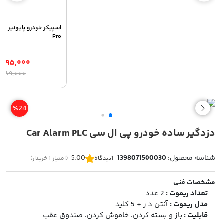
Pro
,۴۹۵,۰۰۰
ق
ق
۶,۹۸۹,۰۰۰
ا
ف
۰
ب
%24
دزدگیر ساده خودرو پی ال سی Car Alarm PLC
شناسه محصول:
1398071500030
5.00
1
دیدگاه
(امتیاز 1 خریدار)
مشخصات فنی
تعداد ریموت :
2 عدد
مدل ریموت :
آنتن دار + 5 کلید
قابلیت :
باز و بسته کردن، خاموش کردن، صندوق عقب