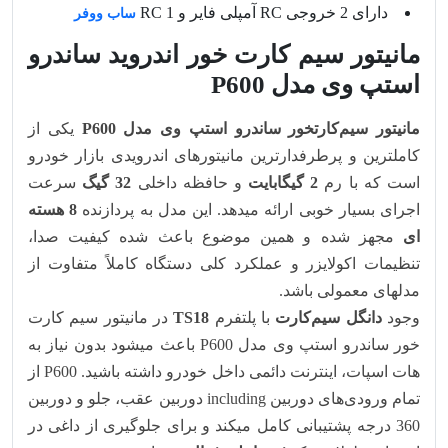
دارای 2 خروجی RC آمپلی فایر و 1 RC
ساب ووفر
مانیتور سیم کارت خور اندروید ساندرو
استپ وی مدل P600
مانیتور سیم‌کارتخور ساندرو استپ وی مدل P600
یکی از
کاملترین و پرطرفدارترین مانیتورهای اندرویدی بازار خودرو
است که با رم
2 گیگابایت
و حافظه داخلی
32 گیگ
سرعت
اجرای بسیار خوبی ارائه میدهد. این مدل به پردازنده
8 هسته‌
ای
مجهز شده و همین موضوع باعث شده کیفیت صدا،
تنظیمات اکولایزر و عملکرد کلی دستگاه کاملاً متفاوت از
مدلهای معمولی باشد.
وجود
دانگل سیم‌کارت
با پلتفرم
TS18
در مانیتور سیم کارت
خور ساندرو استپ وی مدل P600 باعث میشود بدون نیاز به
هات‌ اسپات، اینترنت دائمی داخل خودرو داشته باشید. P600 از
تمام ورودی‌های دوربین including دوربین عقب، جلو و دوربین
360 درجه پشتیبانی کامل میکند و برای جلوگیری از داغی در