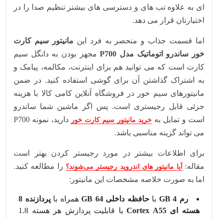
ای به علاوه تب های و دسترسی های بیشتر تنظیم صدا را در
اختیارتان قرار می دهد.
اما قسمت جذاب و منحصر به فرد این
مانیتور سیم کارت
خور ساندرو اتوماتیک مدل P700
مجهز بودن به دانگل سیم
کارت است که می توانید هم برای اینترنت، مکالمه، پیامک و
به اشتراک گذاشتن آن برای گوشی استفاده کنید. در ضمن
مانیتورهای سیم خور در فروشگاه آنلاین کامی کالا با هزینه
جزئی قابل رجیستری است. پس اگر ماشین شما ساندرو
است و تمایل به
دارید، نمونه P700
خرید مانیتور سیم کارت خور
می تواند گزینه مناسبی باشد.
برای اطلاعات بیشتر در مورد رجیستر کردن بهتر است
مقاله:
را مطالعه کنید.
آیا مانیتور های اندروید رجیستر می‌شوند؟
اما به صورت خلاصه مشخصات این مانیتور:
رم 4 GB
با
حافظه داخلی 64 GB
همراه با
پردازنده 8
هسته ای Cortex A55
با قابلیت پردازش هر هسته 1.8