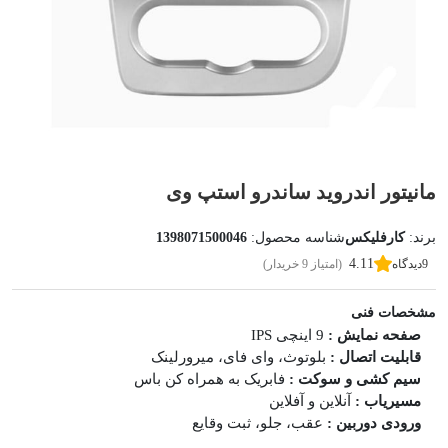
مانیتور اندروید ساندرو استپ وی
برند:
کارفلیکس
شناسه محصول:
1398071500046
4.11
9
دیدگاه
(امتیاز 9 خریدار)
مشخصات فنی
صفحه نمایش :
9 اینچی IPS
قابلیت اتصال :
بلوتوث، وای فای، میرورلینک
سیم کشی و سوکت :
فابریک به همراه کن باس
مسیریاب :
آنلاین و آفلاین
ورودی دوربین :
عقب، جلو، ثبت وقایع