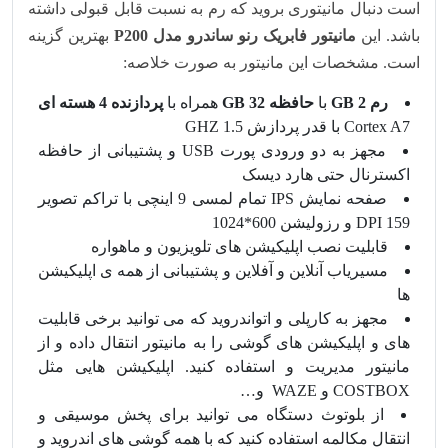
است دنبال مانیتوری بروید که رم به نسبت قابل قبولی داشته
باشد. این
مانیتور فابریک رنو ساندرو مدل P200
بهترین گزینه
است. مشخصات این مانیتور به صورت خلاصه:
رم 2 GB
با
حافظه 32 GB
همراه با
پردازنده 4 هسته ای
Cortex A7 با قدر پردازش 1.5 GHZ
مجهز به دو ورودی پورت USB و پشتیبانی از حافظه
اکسترنال حتی هارد دیسک
صفحه نمایش IPS تمام لمسی 9 اینچی با تراکم تصویر
159 DPI و رزولیشن 600*1024
قابلیت نصب اپلیکیشن های تلویزیون و ماهواره
مسیریاب آنلاین و آفلاین و پشتیبانی از همه ی اپلیکیشن
ها
مجهز به کارپلی و اتواندروید که می توانید برخی قابلیت
های و اپلیکیشن های گوشی را به مانیتور انتقال داده و از
مانیتور مدیریت و استفاده کنید. اپلیکیشن هایی مثل
COSTBOX و WAZE و…
از بلوتوث دستگاه می توانید برای پخش موسیقی و
انتقال مکالمه استفاده کنید که با همه گوشی های اندروید و