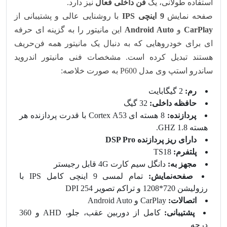
استفاده طولانی، یک
فن داخلی فعال
نیز دارد.
صفحه‌ نمایش
9 اینچی IPS
با روشنایی عالی و پشتیبانی از
CarPlay
و
Android Auto
این مانیتور را به گزینه‌ ای حرفه‌
ای برای خودروهایی که به دنبال یک مانیتور همه‌ فن‌حریف
هستند تبدیل کرده است. مشخصات فنی مانیتور اندروید
ساندرو استپ وی مدل P600 به صورت خلاصه:
رم:
2 گیگابایت
حافظه داخلی:
32 گیگ
پردازنده:
8 هسته ای Cortex A53 با قدرت پردازنده هر
هسته 1.8 GHZ.
دارای ریز پردازنده DSP Pro
پلتفرم:
TS18
مجهز به:
دانگل سیم کارت 4G قابل رجیستر
صفحه‌نمایش:
تمام لمسی 9 اینچی کامل IPS با
رزولیشن 720*1208 و تراکم تصویر 254 DPI
اتصالات:
CarPlay و Android Auto
پشتیبانی:
کامل از دوربین عقب، جلو، AHD و 360
درجه