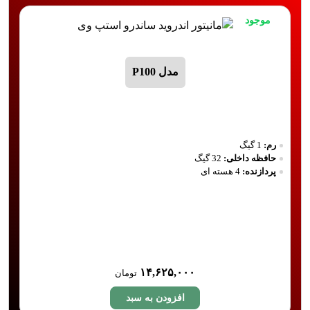
موجود
مدل P100
رم:
1 گیگ
رم
حافظه داخلی:
32 گیگ
حا
پردازنده:
4 هسته ای
پر
کا
۱۴,۶۲۵,۰۰۰
تومان
افزودن به سبد