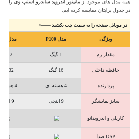
همه مدل های موجود از
مانیتور اندروید ساندرو استپ وی
را
در جدول برایتان مقایسه کرده ایم.
در موبایل صفحه را به سمت چپ بکشید ——>
ویژگی
مدل P100
مدل P200
مقدار رم
1 گیگ
2 گیگ
حافظه داخلی
16 گیگ
32 گیگ
پردازنده
4 هسته ای
4 هسته ای
سایز نمایشگر
9 اینچی
9 اینچی
کارپلی و اندرویداتو
DSP صدا