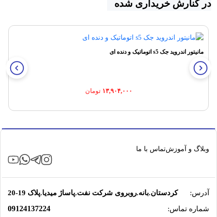
در کنارش خریداری شده
مانیتور اندروید جک s5 اتوماتیک و دنده ای
۱۳,۹۰۴,۰۰۰
تومان
وبلاگ و آموزش
تماس با ما
آدرس:
کردستان.بانه.روبروی شرکت نفت.پاساژ میدیا.پلاک 19-20
09124137224
شماره تماس: