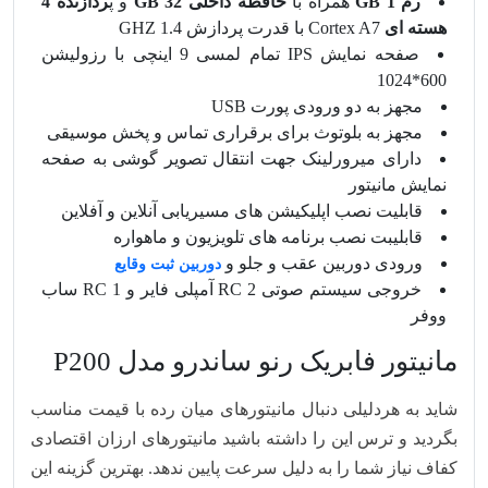
رم 1 GB
همراه با
حافظه داخلی 32 GB
و پ
ردازنده 4
هسته ای
Cortex A7 با قدرت پردازش 1.4 GHZ
صفحه نمایش IPS تمام لمسی 9 اینچی با رزولیشن
600*1024
مجهز به دو ورودی پورت USB
مجهز به بلوتوث برای برقراری تماس و پخش موسیقی
دارای میرورلینک جهت انتقال تصویر گوشی به صفحه
نمایش مانیتور
قابلیت نصب اپلیکیشن های مسیریابی آنلاین و آفلاین
قابلیبت نصب برنامه های تلویزیون و ماهواره
ورودی دوربین عقب و جلو و
دوربین ثبت وقایع
خروجی سیستم صوتی 2 RC آمپلی فایر و 1 RC ساب
ووفر
مانیتور فابریک رنو ساندرو مدل P200
شاید به هردلیلی دنبال مانیتورهای میان رده با قیمت مناسب
بگردید و ترس این را داشته باشید مانیتورهای ارزان اقتصادی
کفاف نیاز شما را به دلیل سرعت پایین ندهد. بهترین گزینه این