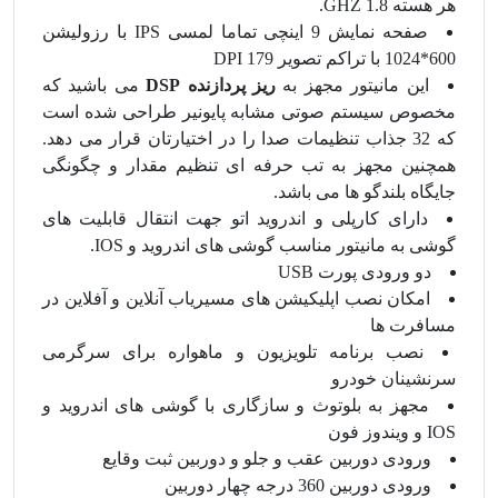
هر هسته 1.8 GHZ.
صفحه نمایش 9 اینچی تماما لمسی IPS با رزولیشن
600*1024 با تراکم تصویر 179 DPI
این مانیتور مجهز به
ریز پردازنده DSP
می باشید که
مخصوص سیستم صوتی مشابه پایونیر طراحی شده است
که 32 جذاب تنظیمات صدا را در اختیارتان قرار می دهد.
همچنین مجهز به تب حرفه ای تنظیم مقدار و چگونگی
جایگاه بلندگو ها می باشد.
دارای کارپلی و اندروید اتو جهت انتقال قابلیت های
گوشی به مانیتور مناسب گوشی های اندروید و IOS.
دو ورودی پورت USB
امکان نصب اپلیکیشن های مسیریاب آنلاین و آفلاین در
مسافرت ها
نصب برنامه تلویزیون و ماهواره برای سرگرمی
سرنشینان خودرو
مجهز به بلوتوث و سازگاری با گوشی های اندروید و
IOS و ویندوز فون
ورودی دوربین عقب و جلو و دوربین ثبت وقایع
ورودی دوربین 360 درجه چهار دوربین