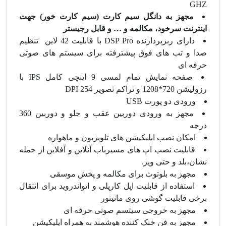
GHZ
مجهز به دانگل سیم کارت (سیم کارت خور) جهت
اینترنت سرخود، مکالمه و … و قابل رجیستر
دارای ربزپردازنده DSP Pro با قابلیت 42 لاین تنظیم
صدا و تب های فوق پیشترفته برای سیستم های صوتی
حرفه ای
صفحه نمایش تمام لمسی 9 اینچی کامل IPS با
رزولیشن 720*1208 و تراکم تصویر 254 DPI
ورودی دو پورت USB
مجهز به ورودی دوربین عقب و جلو و دوربین 360
درجه
امکان نصب اپلیکیشن های تلویزیون و ماهواره
قابلیت نصب اپ های مسیرباب آنلاین و آفلاین از جمله
نشان،بلد و حتی ویز.
مجهز به بلوتوث برای مکالمه و پخش موسقی
استفاده از قابلیت اپل کارپلی و اتواندروید برای انتقال
برخی قابلیت گوشی روی مانیتور
مجهز به خروجی سیتسم صوتی حرفه ای
مجهز به فن خنک کننده هوشمند به همراه اپلیکیشن