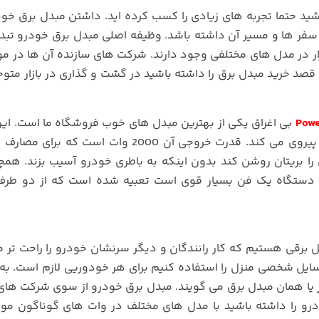
اشید حتما تجربه های زیادی را کسب کرده اید. داشتن مبدل برق خو
 سفر ها و مسیر آن داشته باشد. وظیفه اصلی مبدل برق خودرو تبد
نورترها در بازار در مدل های مختلفی وجود دارند. شرکت های سازنده آن ها در 
صد خرید مبدل برق را داشته باشید در گشت و گذاری در بازار متوج
بی اغراق یکی از بهترین مبدل های خوب فروشگاه ما است. ای
برق خودرو برای خروجی آن از نوع موج شبه سینوسی پیروی می کند. قدرت خروجی آن 2000 وات ا
را بریتان روشن کند بدون اینکه به باطری خودرو آسیب بزند. همچ
نگه داشتن دستگاه یک فن بسیار قوی است تعبیه شده است که از دو طر
 برقی هستیم که کار رانندگان و دیگر سرنشان خودرو را راحت تر م
سایل شخصی منزل را استفاده کنیم برای هر خودوریی لازم است. به
تر یا همان مبدل برق می گویند. مبدل برق خودرو از سوی شرکت های
رو را داشته باشید با مدل های مختلف در وات های گوناگون مو