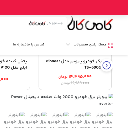
خانه
/
فروشگاه
/
ابزار خودرو
/
مبدل برق خودرو
/ اینورتر برق خودرو 2000 وات صفحه دیجیتال Power Inverter
کالای مشابه
تماس با ما
درباره ما
دسته بندی محصولات
%15
اسپیکر خودرو پایونیر مدل Pioneer
TS-6900 Pro
اینچ مدل P100
۱۴,۴۹۵,۰۰۰
تومان
,۰۰۰
قیمت
قیمت
۱۶,۹۸۹,۰۰۰
تومان
اصلی:
فعلی:
۱۴,۴۹۵,۰۰۰ تومان.
۱۶,۹۸۹,۰۰۰ تومان
بود.
r
ش