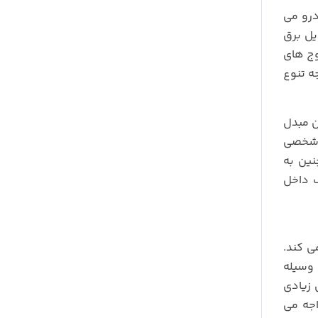
درو می
یل برق
موج های
ه تنوع
ن مبدل
ست که برای مصارف شخصی
نین به
ف داخل
ی کند.
 وسیله
 زیادی
اجه می