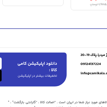
قیمت
قیمت
۱,۹۸۵
تومان
اصلی:
فعلی:
۸۸۹,۰۰۰ تومان.
۱,۹۸۵,۰۰۰ تومان
بود.
ا.پلاک 19-20
دانلود اپلیکیشن کامی
09124137224
کالا :
info@camikala
تخفیفات بیشتر در اپلیکیشن
های مورد نیاز شما در ایران است . “اصالت کالا ، “گارانتی بازگشت” ، ”