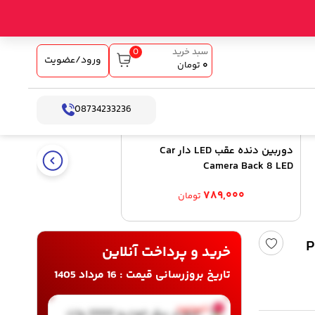
0
سبد خرید
ورود/عضویت
۰
تومان
08734233236
دوربین دنده عقب LED دار Car
Camera Back 8 LED
۷۸۹,۰۰۰
تومان
یتال Power
خرید و پرداخت آنلاین
تاریخ بروزرسانی قیمت : 16 مرداد 1405
ناموجود