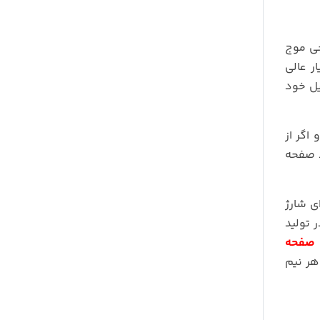
جی موج
ر عالی
وسایل خود
اگر از
د صفحه
ر خروجی USB برای شارژ
 تولید
خودرو 2000 وات صفحه
می کنید هر نیم