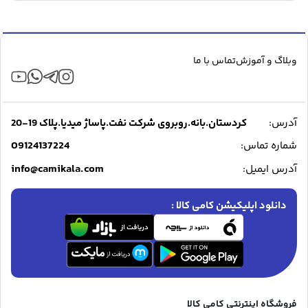
وبلاگ و آموزش
تماس با ما
آدرس:
کردستان.بانه.روبروی شرکت نفت.پاساژ میدیا.پلاک 19-20
09124137224
شماره تماس:
info@camikala.com
آدرس ایمیل:
دانلود اپلیکیشن کامی کالا :
فروشگاه اینترنتی کامی کالا