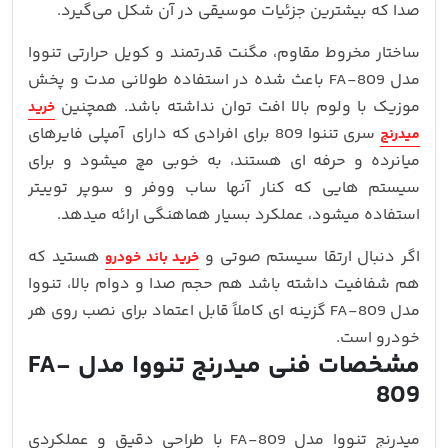
صدا که بیشترین جزئیات موسیقی در آن شکل می‌گیرد.
ساختار مخروط مقاوم، مگنت قدرتمند و کویل حرارتی تنووا
مدل FA-809 باعث شده در استفاده طولانی‌ مدت و پخش
موزیک با ولوم بالا افت توان نداشته باشد. همچنین
خرید
سری تننوا 809 برای افرادی که دارای آمپلی‌ فایرهای
میدرنج
میانرده و حرفه‌ ای هستند، به‌ خوبی مچ میشود و برای
سیستم‌ هایی که کنار آنها ساب ووفر و سوپر توییتر
استفاده میشود، عملکرد بسیار هماهنگی ارائه میدهد.
اگر دنبال ارتقا سیستم صوتی و
هستید که
خرید باند خودرو
هم شفافیت داشته باشد هم حجم صدا و دوام بالا، تنووا
مدل FA-809 گزینه‌ ای کاملاً قابل‌ اعتماد برای نصب روی هر
خودرو است.
مشخصات فنی میدرنج تنووا مدل FA-
809
میدرنج تنووا مدل FA-809 با طراحی دقیق و عملکردی