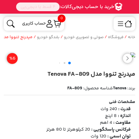
0
حساب کاربری
/
/
/
/ میدرنج تنووا مدل Tenova FA-809
خانه
فروشگاه
صوتی و تصویری خودرو
بلندگو خودرو
%6
میدرنج تنووا مدل Tenova FA-809
برند:
Tenova
شناسه محصول:
FA-809
مشخصات فنی
قدرت :
240 وات
اندازه :
8 اینچ
مقاومت :
4 اهم
فرکانس پاسخگویی :
20 کیلوهرتز تا 80 هرتز
توان اسمی :
120 وات