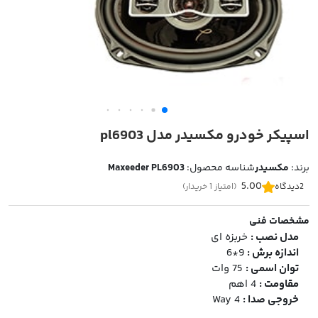
اسپیکر خودرو مکسیدر مدل pl6903
برند:
مکسیدر
شناسه محصول:
Maxeeder PL6903
5.00
2
دیدگاه
(امتیاز 1 خریدار)
مشخصات فنی
مدل نصب :
خربزه ای
اندازه برش :
9*6
توان اسمی :
75 وات
مقاومت :
4 اهم
خروجی صدا :
4 Way