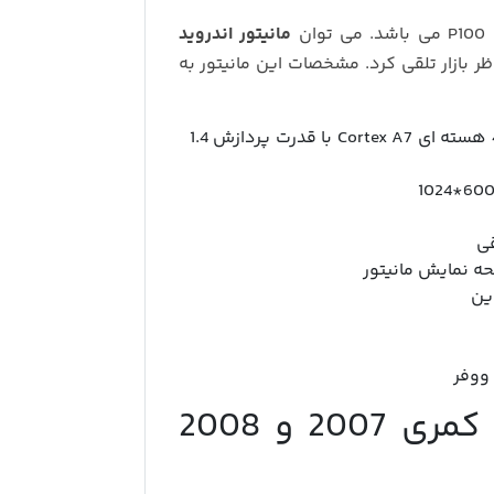
ن
مانیتور اندروید
ظر بازار تلقی کرد. مشخصات این مانیتور به
رم 1 GB همراه با حافظه داخلی 32 GB و پردازنده 4 هسته ای Cortex A7 با قدرت پردازش 1.4
قی
ه نمایش مانیتور
ین
مانیتور اندروید برای تویوتا کمری 2007 و 2008