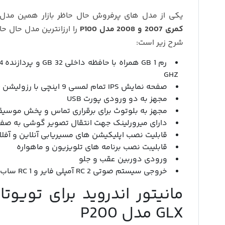
یکی از مدل های پرفروش حال حاظر بازار همین مدل P100 می باشد. می توا
کمری 2007 و 2008 مدل P100
را ارزانترین مدل حال حا
شرح زیر است:
GHZ
صفحه نمایش IPS تمام لمسی 9 اینچی با رزولیشن 600*1024
مجهز به دو ورودی پورت USB
مجهز به بلوتوث برای برقراری تماس و پخش موسی
دارای میرورلینک جهت انتقال تصویر گوشی به صفح
قابلیت نصب اپلیکیشن های مسیریابی آنلاین و آفلا
قابلیبت نصب برنامه های تلویزیون و ماهواره
ورودی دوربین عقب و جلو
خروجی سیستم صوتی 2 RC آمپلی فایر و 1 RC ساب ووفر
GLX مدل P200