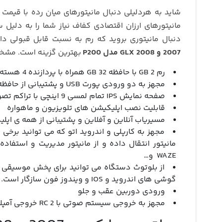
شاید به هردلیلی دنبال مانیتورهای میان رده با قیمت
مانیتورهای ارزان اقتصادی کفاف نیاز شما را به دلیل
دنبال مانیتوری بروید که رم به نسبت قابل قبولی دا
2007 و 2008 GLX مدل P200
بهترین گزینه است. مشخص
رم 2 GB با حافظه 32 GB همراه با پردازنده 4 هسته ای Cortex A7 با قدر پردازش 1.5 GHZ
مجهز به دو ورودی پورت USB و پشتیبانی از حافظه اکسترنال حتی هارد دیسک
صفحه نمایش IPS تمام لمسی 9 اینچی با تراکم تصویر 159 DPI و رزولیشن 600*1024
قابلیت نصب اپلیکیشن های تلویزیون و ماهواره
مسیریاب آنلاین و آفلاین و پشتیبانی از همه ی اپل
مجهز به کارپلی و اندروید اتو که می توانید برخی
WAZE و…
از بلوتوث دستگاه می توانید برای پخش موسیقی و 
گوشی های اندروید و IOS و ویندوز فون سازگار است.
ورودی دوربین عقب و جلو
مجهز به خروجی سیستم صوتی با 2 RC خروجی آمپلی فایر و 1 RC خروجی ساب ووفر