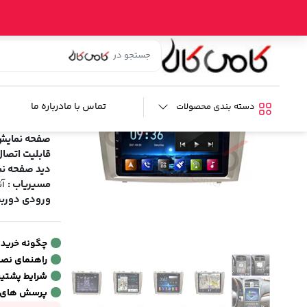
خانه
/
فروشگاه
/
صوتی و تصویری خودرو
/
لوازم تصویری خودرو
/
م
مانیتور اندروید
برند:
کارفلیکس
تماس با ما
درباره ما
دسته بندی محصولات
مشخصات فنی
صفحه نمایش
قابلیت اتصال
دید صفحه نم
مسیریاب :
آن
ورودی دوربی
چگونه خرید
راهنمای نص
شرایط پشتیبا
پرسش های 