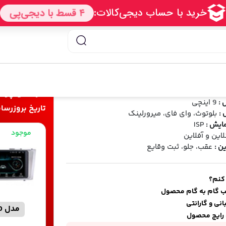
انیتور اندروید 9 اینچی
/ مانیتور اندروید کمری 2007 و 2008
 کمری 2007 و 2008
شناسه محصول:
Camry 2009 T3L P150
خرید و پرد
 :
9 اینچی
تاریخ بروزرسانی قیمت 
 :
بلوتوث، وای فای، میرورلینک
ایش :
ISP
موجود
لاین و آفلاین
ن :
عقب، جلو، ثبت وقایع
 کنم؟
ب گام به گام محصول
نی و گارانتی
مدل P100
رایج محصول