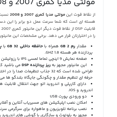
مولتی مدیا کمری 2007 و 2008 مدل P300
از نقاط قوت این
مولتی مدیا کمری 2007 و 2008
هسته ای است که شما سرعت عمل دو برابر را این دستگا
را در اختیارتان قرار می دهد. برخی مشخصات این مانیتو
مقدار
رم 2 GB
همراه با
حافظه داخلی 32 GB
با
پر
پردازنده هر هسته 1.8 GHZ.
صفحه نمایش 9 اینچی تماما لمسی IPS با رزولیشن 600*1024 با تراکم تصویر 179 DPI
این مانیتور مجهز به
ریز پردازنده DSP
می باشید ک
طراحی شده است که 32 جذاب تنظیمات صد
حرفه ای تنظیم مقدار و چگونگی جایگاه بلندگو ها می 
دارای کارپلی و اندروید اتو جهت انتقال قابلیت
اندروید و IOS.
دو ورودی پورت USB
امکان نصب اپلیکیشن های مسیریاب آنلاین و آفلای
نصب برنامه تلویزیون و ماهواره برای سرگرمی سرن
مجهز به بلوتوث و سازگاری با گوشی های اندروید و IOS و ویندوز فو