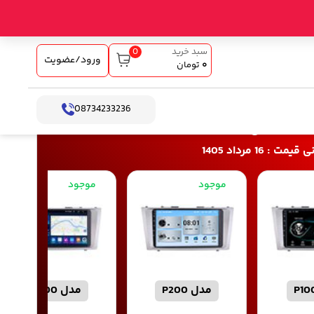
0
سبد خرید
ورود/عضویت
۰
تومان
08734233236
اخت آنلاین
: 16 مرداد 1405
موجود
موجود
مدل P200
مدل P900