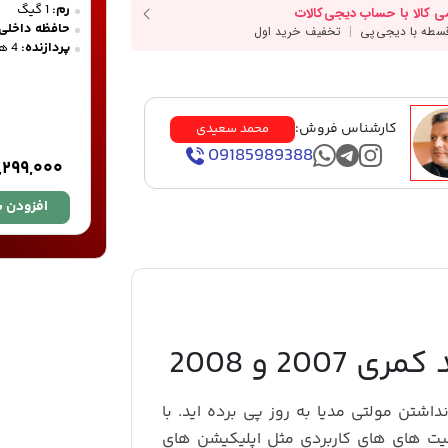
رم:
1 گیگ
حافظه داخلی:
پردازنده:
4 هسته ای
کارشناس فروش:
محمد سعیدی
09185989388
,۲۹۹,۰۰۰
افزودن ب
20 و 2008
رید قطعا به قضیه نداشتن مولتی مدیا به روز پی برده اید. با
بلیت های های کاربردی مثل اپلیکیشن های