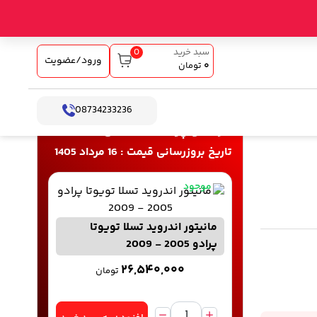
0
سبد خرید
ورود/عضویت
۰
تومان
08734233236
خرید و پرداخت آنلاین
تاریخ بروزرسانی قیمت : 16 مرداد 1405
موجود
مانیتور اندروید تسلا تویوتا
پرادو 2005 - 2009
۲۶,۵۴۰,۰۰۰
تومان