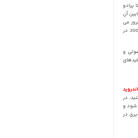
 پرادو
ایین آن
روز می
خواهیم بالاترین مدل موجود را به شما معرفی کنیم. با ما همراه باشید با معرفی مانیتور اندروید تسلا تویوتا پرادو 2008 در
تم صوتی و
لیدهای
اندروید
ید. در
 شود و
یری در