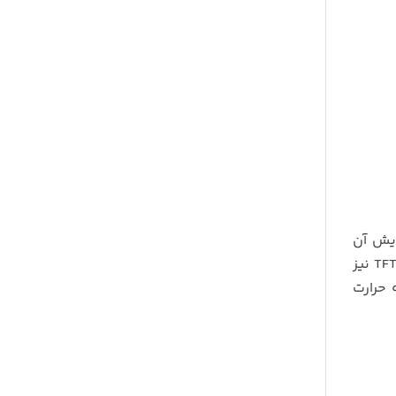
 نمایش آن
برای تماشای منو اندروید و کلیپ های تصویری 9 اینچ در نظر گرفته شده است. صفحه نمایش آن از LED است و تکلونوژی TFT نیز
 حرارت