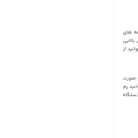
انید برنامه های
 سرعت عمل بالایی
انید از
 GPS رهیاب آن به دو صورت
 از GPS خود دستگاه می توانید رم
 مجازی استفاده کنید. برنامه های مثل Waze را روی دستگاه