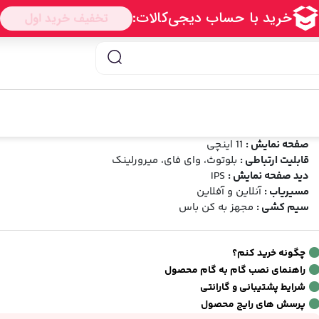
انیتور اندروید تسلایی
/ مانیتور اندروید تسلا تویوتا پرادو 2005 – 2009
انیتور اندروید تسلا تویوتا پرادو 2005 - 2009
رند:
کارفلیکس
شناسه محصول:
1399052600001
شخصات فنی
صفحه نمایش :
11 اینچی
قابلیت ارتباطی :
بلوتوث، وای فای، میرورلینک
دید صفحه نمایش :
IPS
مسیریاب :
آنلاین و آفلاین
سیم کشی :
مجهز به کن باس
چگونه خرید کنم؟
راهنمای نصب گام به گام محصول
شرایط پشتیبانی و گارانتی
پرسش های رایج محصول