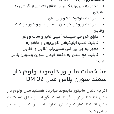
4 هسته ای
کورتکس Cortex A7
مجهز به میرورلینک برای انتقال تصویر از گوشی به
مانیتور
مجهز به بلوتوث 5.1 و وای فای
مجهز به ورودی دوربین عقب و جلو و دوربین ثبت
وقایع
دارای خروجی سیستم آمپلی فایر و ساب ووفر
قابلیت نصب اپلیکیشن تلویزیون و ماهواره
مجهز به جی پی اس مسیریاب آنلاین و آفلاین
قابلیت مچ شدن به دکمه فرمان سورن وسورن پلاس
توربو
مشخصات مانیتور دایموند ولوم دار
سمند سورن پلاس مدل DM 02
اگر به دنبال مانیتور دایموند میانرده هستید مدل ولوم دار
مدل DM 02 بهترین گزینه است. گرچه این مدل نسبت به
مدل DM 01 تفاوت چندانی ندارد. اما سرعت عمل بسیار
بالایی دارد.