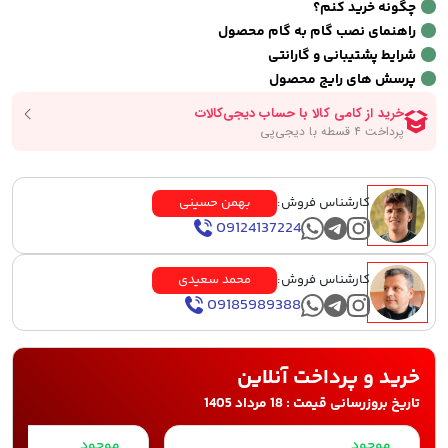
چگونه خرید کنم؟
راهنمای نصب گام به گام محصول
شرایط پشتیبانی و گارانتی
پرسش های رایج محصول
کارشناس فروش:
بهمن حسینی
09124137224
کارشناس فروش:
محمد سعیدی
09185989388
خرید و پرداخت آنلاین
تاریخ بروزرسانی قیمت : 18 مرداد 1405
موجود
موجود