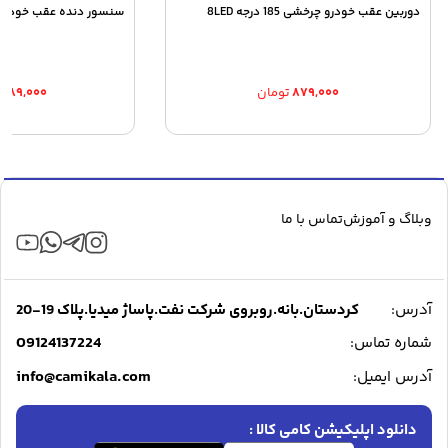
دوربین عقب خودرو چرخشی 185 درجه 8LED
سنسور دنده عقب خودرو مدل
۸۷۹,۰۰۰
تومان
,۸۸۹,۰۰۰
وبلاگ و آموزش
تماس با ما
آدرس:
کردستان.بانه.روبروی شرکت نفت.پاساژ میدیا.پلاک 19-20
09124137224
شماره تماس:
info@camikala.com
آدرس ایمیل:
دانلود اپلیکیشن کامی کالا :