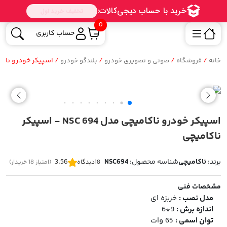
0
حساب کاربری
/
/
/
/ اسپیکر خودرو ناکامیچی مدل SC 694
خانه
فروشگاه
صوتی و تصویری خودرو
بلندگو خودرو
اسپیکر خودرو ناکامیچی مدل NSC 694 - اسپیکر
ناکامیچی
برند:
ناکامیچی
شناسه محصول:
NSC694
3.56
18
دیدگاه
(امتیاز 18 خریدار)
مشخصات فنی
مدل نصب :
خربزه ای
اندازه برش :
9*6
توان اسمی :
65 وات