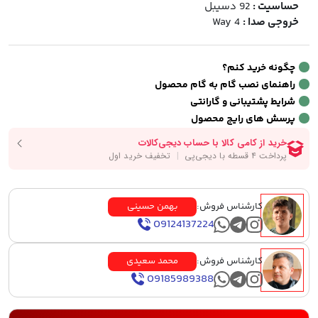
حساسیت :
92 دسیبل
خروجی صدا :
4 Way
چگونه خرید کنم؟
راهنمای نصب گام به گام محصول
شرایط پشتیبانی و گارانتی
پرسش های رایج محصول
کارشناس فروش:
بهمن حسینی
09124137224
کارشناس فروش:
محمد سعیدی
09185989388