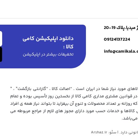
ا.پلاک 19-20
دانلود اپلیکیشن کامی
09124137224
کالا :
info@camikala
تخفیفات بیشتر در اپلیکیشن
های مورد نیاز شما در ایران است . “اصالت کالا ، “گارانتی بازگشت” ، ”
 قوانین مشتری مداری کامی کالا از نخستین روز تأسیس بوده و تمام
که روزانه بر تعداد محصولات و تنوع آن بیفزاید تا بتواند نیاز همه ی افراد
ی کالاها و خدمات حسب مورد دارای مجوز های لازم از مراجع مربوطه می
می‌باشد.
د. | سئو: Arshaz.ir