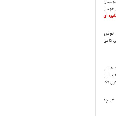
گوشتان
خود را
یره ای
ی خودرو
ی کامی
ید شکل
ید این
نوع تک
 هر چه