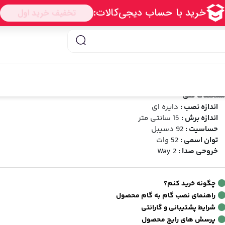
یره ای بوشمن مدل BM-1675
سپیکر دایره ای بوشمن مدل BM-1675
رند:
بوشمن
شناسه محصول:
1399072700001
3.50
2
دیدگاه
(امتیاز 2 خریدار)
شخصات فنی
اندازه نصب :
دایره ای
اندازه برش :
15 سانتی متر
حساسیت :
92 دسیبل
توان اسمی :
52 وات
خروحی صدا :
2 Way
چگونه خرید کنم؟
راهنمای نصب گام به گام محصول
شرایط پشتیبانی و گارانتی
پرسش های رایج محصول