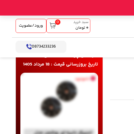
0
سبد خرید
ورود/عضویت
۰
تومان
08734233236
خرید و پرداخت آنلاین
تاریخ بروزرسانی قیمت : 18 مرداد 1405
ناموجود
اسپیکر دایره ای بوشمن مدل