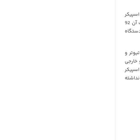
اسپیکر
دایره ای پایونر 400 وات اندازه گیری شده است. از طرف دیگر توان اسمی 52 RMS تعریف شده است. همچنین حساسیت آن 92
دستگاه
 کیفیت بسیار بالایی است. مجهز بودن آن به 1 تیوتر و
 خارجی
اسپیکر
نداشته