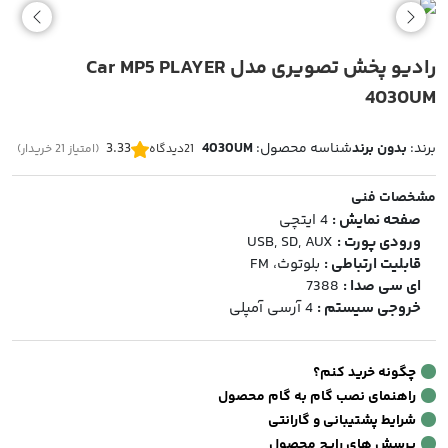
بود.
رادیو پخش تصویری مدل Car MP5 PLAYER
4030UM
برند:
بدون برند
شناسه محصول:
4030UM
3.33
21
دیدگاه
(امتیاز 21 خریدار)
مشخصات فنی
صفحه نمایش :
4 ایتچی
ورودی پورت :
USB, SD, AUX
قابلیت ارتباطی :
بلوتوث، FM
ای سی صدا :
7388
خروجی سیستم :
4 آرسی آمپلی
چگونه خرید کنم؟
راهنمای نصب گام به گام محصول
شرایط پشتیبانی و گارانتی
پرسش های رایج محصول