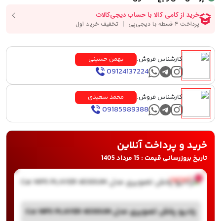
کارشناس فروش:
بهمن حسینی
09124137224
کارشناس فروش:
محمد سعیدی
09185989388
خرید و پرداخت آنلاین
تاریخ بروزرسانی قیمت : 15 مرداد 1405
ناموجود
رادیو پخش تصویری مدل Car MP5 PLAYER 4030UM