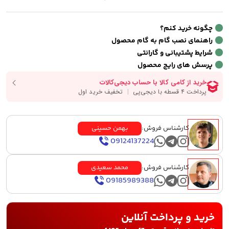
چگونه خرید کنم؟
راهنمای نصب گام به گام محصول
شرایط پشتیبانی و گارانتی
پرسش های رایج محصول
کارشناس فروش:
بهمن حسینی
09124137224
کارشناس فروش:
محمد سعیدی
09185989388
خرید و پرداخت آنلاین