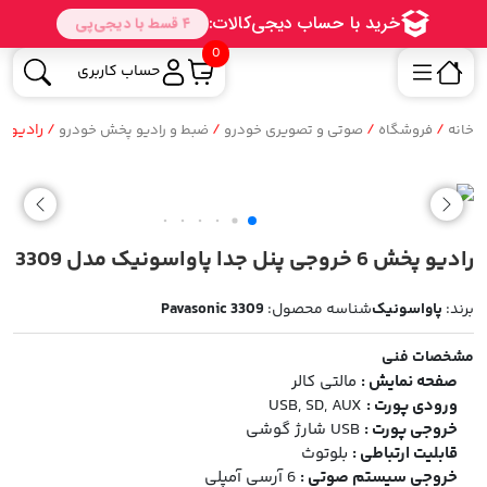
0
حساب کاربری
/
/
/
/ رادیو پخش 6 خروجی پنل جدا پا
خانه
فروشگاه
صوتی و تصویری خودرو
ضبط و رادیو پخش خودرو
رادیو پخش 6 خروجی پنل جدا پاواسونیک مدل 3309
برند:
پاواسونیک
شناسه محصول:
Pavasonic 3309
مشخصات فنی
صفحه نمایش :
مالتی کالر
ورودی پورت :
USB, SD, AUX
خروجی پورت :
USB شارژ گوشی
قابلیت ارتباطی :
بلوتوث
خروجی سیستم صوتی :
6 آرسی آمپلی