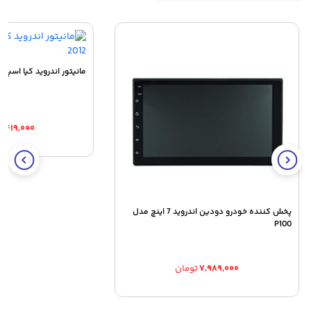
مانیتور اندروید کیا اسپورتیج 2010 و
۴,۴۱۹,۰۰۰
پخش کننده خودرو دودین اندروید 7 اینچ مدل
P100
۷,۹۸۹,۰۰۰
تومان