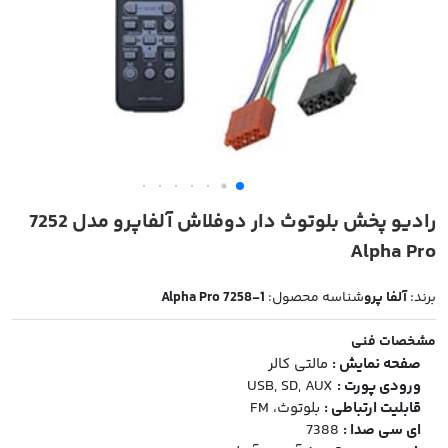
رادیو پخش بلوتوث دار دوفلاش آلفاپرو مدل 7252
Alpha Pro
برند:
آلفا پرو
شناسه محصول:
Alpha Pro 7258-1
مشخصات فنی
صفحه نمایش :
مالتی کالر
ورودی پورت :
USB, SD, AUX
قابلیت ارتباطی :
بلوتوث، FM
ای سی صدا :
7388