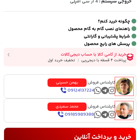
خروجی سیستم :
4 آر سی آمپلی
چگونه خرید کنم؟
راهنمای نصب گام به گام محصول
شرایط پشتیبانی و گارانتی
پرسش های رایج محصول
کارشناس فروش:
بهمن حسینی
09124137224
کارشناس فروش:
محمد سعیدی
09185989388
خرید و پرداخت آنلاین