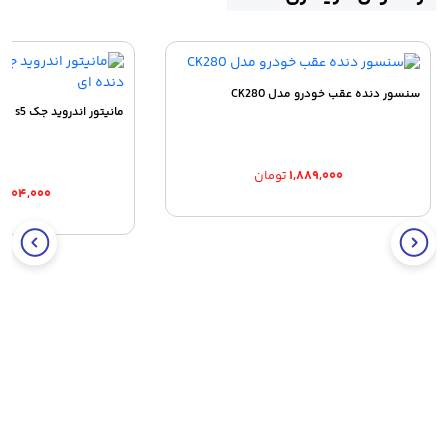
سنسور دنده عقب خودرو مدل CK280
مانیتور اندروید جک s5 اتوماتیک و دنده ای
۱,۸۸۹,۰۰۰
تومان
۳,۹۰۴,۰۰۰