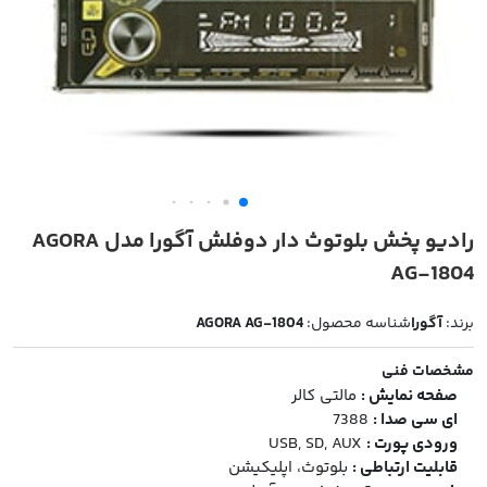
رادیو پخش بلوتوث دار دوفلش آگورا مدل AGORA
AG-1804
برند:
آگورا
شناسه محصول:
AGORA AG-1804
مشخصات فنی
صفحه نمایش :
مالتی کالر
ای سی صدا :
7388
ورودی پورت :
USB, SD, AUX
قابلیت ارتباطی :
بلوتوث، اپلیکیشن