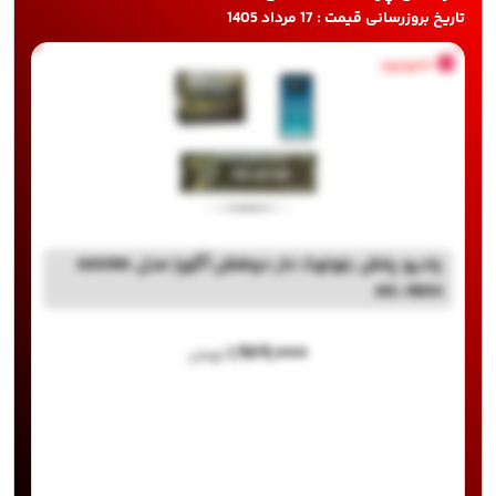
تاریخ بروزرسانی قیمت : 17 مرداد 1405
ناموجود
رادیو پخش بلوتوث دار دوفلش آگورا مدل AGORA
AG-1804
۱,۹۸۹,۰۰۰
تومان