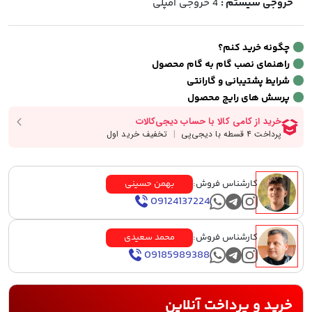
خروجی سیستم :
4 خروجی آمپلی
چگونه خرید کنم؟
راهنمای نصب گام به گام محصول
شرایط پشتیبانی و گارانتی
پرسش های رایج محصول
کارشناس فروش:
بهمن حسینی
09124137224
کارشناس فروش:
محمد سعیدی
09185989388
خرید و پرداخت آنلاین