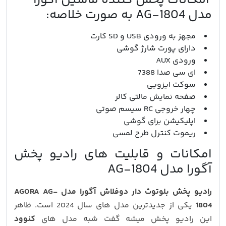
امکانات پخش کننده ماشین اگورا
مدل AG-1804 به صورت خلاصه:
مجهز به ورودی USB و SD کارت
دارای پورت شارژ گوشی
ورودی AUX
ای سی صدا 7388
سوکت ایزویی
صفحه نمایش مالتی کالر
چهار خروجی RC سیسم صوتی
اپلیکیشن برای گوشی
ریموت کنترل طرح لمسی
امکانات و قابلیت های رادیو پخش
آگورا مدل AG-1804
رادیو پخش بلوتوث دار دوفلاش آگورا مدل AGORA AG-
1804
یکی از جدیدترین مدل های سال 2024 است. ظاهر
این رادیو پخش میشه گفت شبه مدل های
کنوود