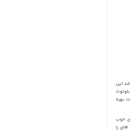
شد این
یت بلوتوث
 و تبلت بهره
ای خوب
های را