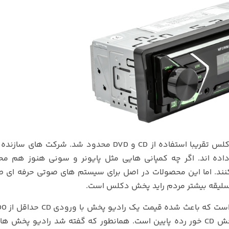
از CD و DVD محدود شد. شرکت های سازنده
اده اند. اگر چه کمپانی هایی مثل پایونر و سونی هنوز هم م
ا داشتن ورودی CD و DVD تولید می کنند. اما این محصولات در اصل برای سیستم های صوتی حرفه ا
ه سلیقه بیشتر مردم راید پخش دکلس است.
توامن کمتر نباشد و این هزینه فقط برای یک رادیو پخش CD خور رده پایین است. همانطور که گفته شد رادیو پ