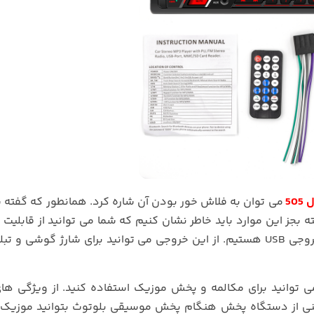
50
می توان به فلاش خور بودن آن شاره کرد. همانطور که گفته 
USB , SD ,  مجهز هست. البته بجز این موارد باید خاطر نشان کنیم که شما می توانید از قابل
نیز بهره مند شوید. در پایین ورودی پورت ها شاهد خروجی USB هستیم. از این خروجی می توانید برای شارژ گوشی
 توانید برای مکالمه و پخش موزیک استفاده کنید. از ویژگی ه
عنی از دستگاه پخش هنگام پخش موسیقی بلوتوث بتوانید موزیک 