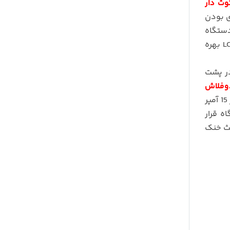
وث دار
ی بودن
فون سرخود دستگاه
مالتی کالر و از LCD بهره
در پشت
دوفلاش
از نوع ISO است که مناسب خودروهای ایرانی است.از قابلیت های خوب دیگر این رادیو پخش مجهز بودن به فیوز 15 آمپر
ه قرار
عث خنک