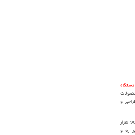
دستگاه
حصولات
ی طراحی و
بزرگترین دلیل این انتخاب های متاسفانه بالا بودن ارز است که باعث شده قیمت یک رادیو پخش با ورودی CD حداقل از 900 هزار
خش های رم و