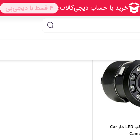
و
/ رادیو پخش بلوتوث دار دوفلاش مدل 505
دوربین دنده عقب LED دار Car
Came