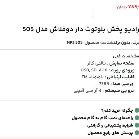
۷۸۹,
تومان
ادیو پخش بلوتوث دار دوفلاش مدل 505
رند:
بدون برند
شناسه محصول:
MP3 505
شخصات فنی
صفحه نمایش :
مالتی کالر
ورودی پورت :
USB, SD, AUX
قابلیت ارتباطی :
بلوتوث، FM
ای سی صدا :
7388
خروجی سیستم :
4 آر سی آمپلی
چگونه خرید کنم؟
راهنمای نصب گام به گام محصول
شرایط پشتیبانی و گارانتی
پرسش های رایج محصول