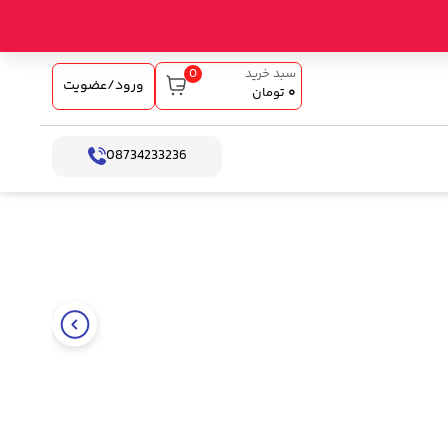
0
سبد خرید
ورود/عضویت
۰
تومان
08734233236