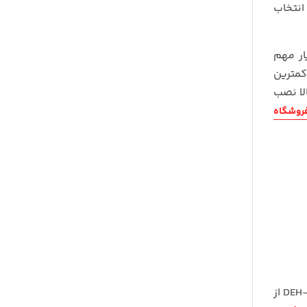
انتخاب
ار مهم
کمترین
لا نصب
روشگاه
یکی از شیک پنل ها را داراست. طراحی این پنل الهام گرفته شده از مدل DEH-1950UB از