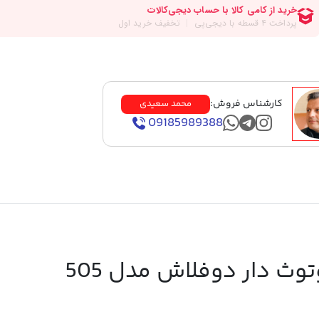
کارشناس فروش:
محمد سعیدی
09185989388
وث دار دوفلاش مدل 505